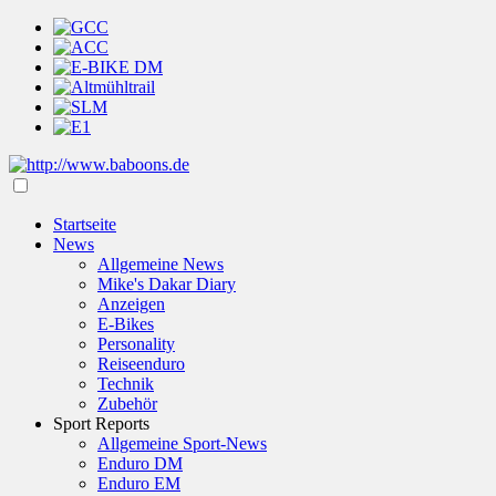
Startseite
News
Allgemeine News
Mike's Dakar Diary
Anzeigen
E-Bikes
Personality
Reiseenduro
Technik
Zubehör
Sport Reports
Allgemeine Sport-News
Enduro DM
Enduro EM