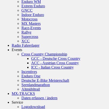
Enduro WM
Extrem Enduro
GNCC
Indoor Enduro
Motocross
MX Masters
Race-Events
Rallye
Supercross
XCC
Radio Fahrerlager
Events
Cross Country Championship
GCC - Deutsche Cross Country
ACC - Austrian Cross Country
ICC - Italian Cross Country
Incentives
Enduro One
Deutsche E-Bike Meisterschaft
Seenlandmarathon
Altmühltrail
MX-TRACKS
Daten erfassen / ändern
Service
Logodownload