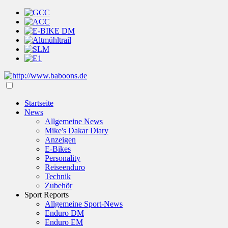
Startseite
News
Allgemeine News
Mike's Dakar Diary
Anzeigen
E-Bikes
Personality
Reiseenduro
Technik
Zubehör
Sport Reports
Allgemeine Sport-News
Enduro DM
Enduro EM