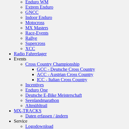
Enduro WM
Extrem Enduro
GNCC
Indoor Enduro
Motocross
MX Masters
Race-Events
Rallye
Supercross
XCC
Radio Fahrerlager
Events
Cross Country Championship
GCC - Deutsche Cross Country
ACC - Austrian Cross Country
ICC - Italian Cross Country
Incentives
Enduro One
Deutsche E-Bike Meisterschaft
Seenlandmarathon
Altmühltrail
MX-TRACKS
Daten erfassen / ändern
Service
Logodownload