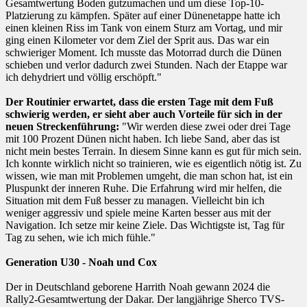
Gesamtwertung Boden gutzumachen und um diese Top-10-
Platzierung zu kämpfen. Später auf einer Dünenetappe hatte ich
einen kleinen Riss im Tank von einem Sturz am Vortag, und mir
ging einen Kilometer vor dem Ziel der Sprit aus. Das war ein
schwieriger Moment. Ich musste das Motorrad durch die Dünen
schieben und verlor dadurch zwei Stunden. Nach der Etappe war
ich dehydriert und völlig erschöpft."
Der Routinier erwartet, dass die ersten Tage mit dem Fuß
schwierig werden, er sieht aber auch Vorteile für sich in der
neuen Streckenführung:
"Wir werden diese zwei oder drei Tage
mit 100 Prozent Dünen nicht haben. Ich liebe Sand, aber das ist
nicht mein bestes Terrain. In diesem Sinne kann es gut für mich sein.
Ich konnte wirklich nicht so trainieren, wie es eigentlich nötig ist. Zu
wissen, wie man mit Problemen umgeht, die man schon hat, ist ein
Pluspunkt der inneren Ruhe. Die Erfahrung wird mir helfen, die
Situation mit dem Fuß besser zu managen. Vielleicht bin ich
weniger aggressiv und spiele meine Karten besser aus mit der
Navigation. Ich setze mir keine Ziele. Das Wichtigste ist, Tag für
Tag zu sehen, wie ich mich fühle."
Generation U30 - Noah und Cox
Der in Deutschland geborene Harrith Noah gewann 2024 die
Rally2-Gesamtwertung der Dakar. Der langjährige Sherco TVS-