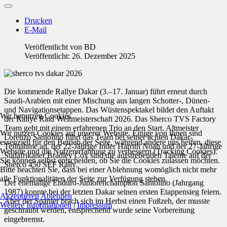
Drucken
E-Mail
Veröffentlicht von
BD
Veröffentlicht: 26. Dezember 2025
Die kommende Rallye Dakar (3.–17. Januar) führt erneut durch
Saudi-Arabien mit einer Mischung aus langen Schotter-, Dünen-
und Navigationsetappen. Das Wüstenspektakel bildet den Auftakt
Wir benutzen Cookies
der Rallye Raid Weltmeisterschaft 2026. Das Sherco TVS Factory
Team geht mit einem erfahrenen Trio an den Start. Altmeister
Wir nutzen Cookies auf unserer Website. Einige von ihnen sind
Lorenzo Santolino führt das Team bei seiner achten Dakar-
essenziell für den Betrieb der Seite, während andere uns helfen, diese
Teilnahme an, der 22-Jährige Inder Harrith Noah und der 27-Jährige
Website und die Nutzererfahrung zu verbessern (Tracking Cookies).
Südafrikaner Bradley Cox sind die aufstrebenden Talente auf der
Sie können selbst entscheiden, ob Sie die Cookies zulassen möchten.
Sherco 450 SEF Rally.
Bitte beachten Sie, dass bei einer Ablehnung womöglich nicht mehr
alle Funktionalitäten der Seite zur Verfügung stehen.
Der ehemalige Enduro-Juniorenchampion Santolino (Jahrgang
1987) konnte bei der letzten Dakar seinen ersten Etappensieg feiern.
Akzeptieren
Ablehnen
Aber der Spanier brach sich im Herbst einen Fußzeh, der musste
Weitere Informationen
|
Impressum
geschraubt werden, entsprechend wurde seine Vorbereitung
eingebremst.