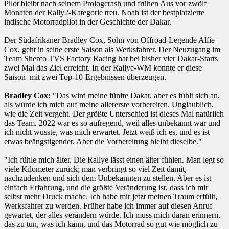
Pilot bleibt nach seinem Prologcrash und frühen Aus vor zwölf
Monaten der Rally2-Kategorie treu. Noah ist der bestplatzierte
indische Motorradpilot in der Geschichte der Dakar.
Der Südafrikaner Bradley Cox, Sohn von Offroad-Legende Alfie
Cox, geht in seine erste Saison als Werksfahrer. Der Neuzugang im
Team Sherco TVS Factory Racing hat bei bisher vier Dakar-Starts
zwei Mal das Ziel erreicht. In der Rallye-WM konnte er diese
Saison mit zwei Top-10-Ergebnissen überzeugen.
Bradley Cox:
"Das wird meine fünfte Dakar, aber es fühlt sich an,
als würde ich mich auf meine allererste vorbereiten. Unglaublich,
wie die Zeit vergeht. Der größte Unterschied ist dieses Mal natürlich
das Team. 2022 war es so aufregend, weil alles unbekannt war und
ich nicht wusste, was mich erwartet. Jetzt weiß ich es, und es ist
etwas beängstigender. Aber die Vorbereitung bleibt dieselbe."
"Ich fühle mich älter. Die Rallye lässt einen älter fühlen. Man legt so
viele Kilometer zurück; man verbringt so viel Zeit damit,
nachzudenken und sich dem Unbekannten zu stellen. Aber es ist
einfach Erfahrung, und die größte Veränderung ist, dass ich mir
selbst mehr Druck mache. Ich habe mir jetzt meinen Traum erfüllt,
Werksfahrer zu werden. Früher habe ich immer auf diesen Anruf
gewartet, der alles verändern würde. Ich muss mich daran erinnern,
das zu tun, was ich kann, und das Motorrad so gut wie möglich zu