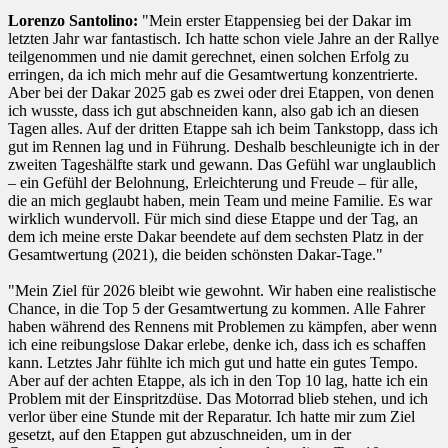
Lorenzo Santolino:
"Mein erster Etappensieg bei der Dakar im
letzten Jahr war fantastisch. Ich hatte schon viele Jahre an der Rallye
teilgenommen und nie damit gerechnet, einen solchen Erfolg zu
erringen, da ich mich mehr auf die Gesamtwertung konzentrierte.
Aber bei der Dakar 2025 gab es zwei oder drei Etappen, von denen
ich wusste, dass ich gut abschneiden kann, also gab ich an diesen
Tagen alles. Auf der dritten Etappe sah ich beim Tankstopp, dass ich
gut im Rennen lag und in Führung. Deshalb beschleunigte ich in der
zweiten Tageshälfte stark und gewann. Das Gefühl war unglaublich
– ein Gefühl der Belohnung, Erleichterung und Freude – für alle,
die an mich geglaubt haben, mein Team und meine Familie. Es war
wirklich wundervoll. Für mich sind diese Etappe und der Tag, an
dem ich meine erste Dakar beendete auf dem sechsten Platz in der
Gesamtwertung (2021), die beiden schönsten Dakar-Tage."
"Mein Ziel für 2026 bleibt wie gewohnt. Wir haben eine realistische
Chance, in die Top 5 der Gesamtwertung zu kommen. Alle Fahrer
haben während des Rennens mit Problemen zu kämpfen, aber wenn
ich eine reibungslose Dakar erlebe, denke ich, dass ich es schaffen
kann. Letztes Jahr fühlte ich mich gut und hatte ein gutes Tempo.
Aber auf der achten Etappe, als ich in den Top 10 lag, hatte ich ein
Problem mit der Einspritzdüse. Das Motorrad blieb stehen, und ich
verlor über eine Stunde mit der Reparatur. Ich hatte mir zum Ziel
gesetzt, auf den Etappen gut abzuschneiden, um in der