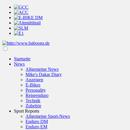
Startseite
News
Allgemeine News
Mike's Dakar Diary
Anzeigen
E-Bikes
Personality
Reiseenduro
Technik
Zubehör
Sport Reports
Allgemeine Sport-News
Enduro DM
Enduro EM