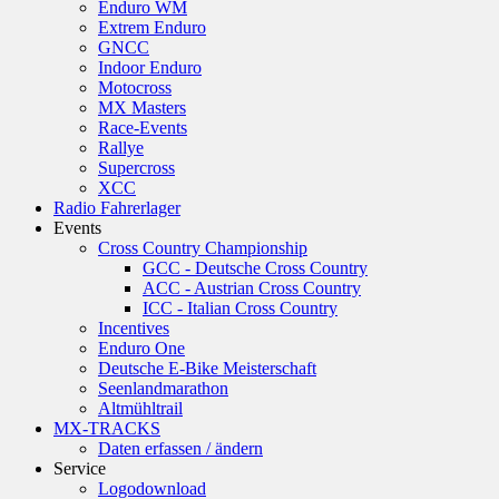
Enduro WM
Extrem Enduro
GNCC
Indoor Enduro
Motocross
MX Masters
Race-Events
Rallye
Supercross
XCC
Radio Fahrerlager
Events
Cross Country Championship
GCC - Deutsche Cross Country
ACC - Austrian Cross Country
ICC - Italian Cross Country
Incentives
Enduro One
Deutsche E-Bike Meisterschaft
Seenlandmarathon
Altmühltrail
MX-TRACKS
Daten erfassen / ändern
Service
Logodownload