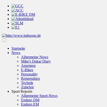
Startseite
News
Allgemeine News
Mike's Dakar Diary
Anzeigen
E-Bikes
Personality
Reiseenduro
Technik
Zubehör
Sport Reports
Allgemeine Sport-News
Enduro DM
Enduro EM