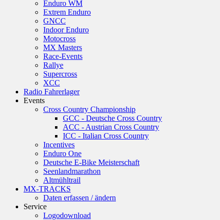
Enduro WM
Extrem Enduro
GNCC
Indoor Enduro
Motocross
MX Masters
Race-Events
Rallye
Supercross
XCC
Radio Fahrerlager
Events
Cross Country Championship
GCC - Deutsche Cross Country
ACC - Austrian Cross Country
ICC - Italian Cross Country
Incentives
Enduro One
Deutsche E-Bike Meisterschaft
Seenlandmarathon
Altmühltrail
MX-TRACKS
Daten erfassen / ändern
Service
Logodownload