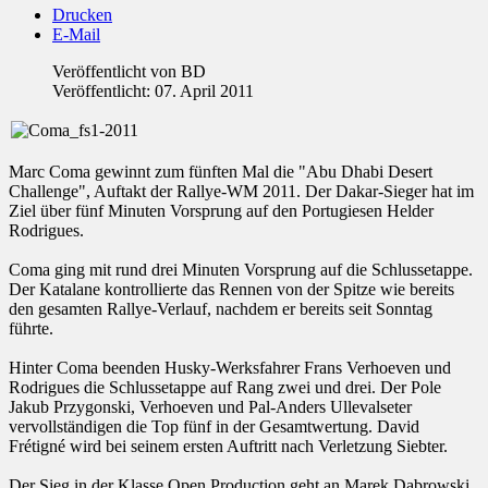
Drucken
E-Mail
Veröffentlicht von
BD
Veröffentlicht: 07. April 2011
Marc Coma gewinnt zum fünften Mal die "Abu Dhabi Desert
Challenge", Auftakt der Rallye-WM 2011. Der Dakar-Sieger hat im
Ziel über fünf Minuten Vorsprung auf den Portugiesen Helder
Rodrigues.
Coma ging mit rund drei Minuten Vorsprung auf die Schlussetappe.
Der Katalane kontrollierte das Rennen von der Spitze wie bereits
den gesamten Rallye-Verlauf, nachdem er bereits seit Sonntag
führte.
Hinter Coma beenden Husky-Werksfahrer Frans Verhoeven und
Rodrigues die Schlussetappe auf Rang zwei und drei. Der Pole
Jakub Przygonski, Verhoeven und Pal-Anders Ullevalseter
vervollständigen die Top fünf in der Gesamtwertung. David
Frétigné wird bei seinem ersten Auftritt nach Verletzung Siebter.
Der Sieg in der Klasse Open Production geht an Marek Dabrowski,