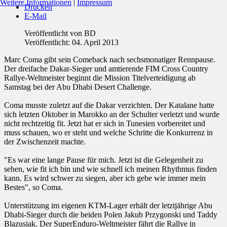
Weitere Informationen
|
Impressum
Drucken
E-Mail
Veröffentlicht von
BD
Veröffentlicht: 04. April 2013
Marc Coma gibt sein Comeback nach sechsmonatiger Rennpause.
Der dreifache Dakar-Sieger und amtierende FIM Cross Country
Rallye-Weltmeister beginnt die Mission Titelverteidigung ab
Samstag bei der Abu Dhabi Desert Challenge.
Coma musste zuletzt auf die Dakar verzichten. Der Katalane hatte
sich letzten Oktober in Marokko an der Schulter verletzt und wurde
nicht rechtzeitig fit. Jetzt hat er sich in Tunesien vorbereitet und
muss schauen, wo er steht und welche Schritte die Konkurrenz in
der Zwischenzeit machte.
"Es war eine lange Pause für mich. Jetzt ist die Gelegenheit zu
sehen, wie fit ich bin und wie schnell ich meinen Rhythmus finden
kann. Es wird schwer zu siegen, aber ich gebe wie immer mein
Bestes", so Coma.
Unterstützung im eigenen KTM-Lager erhält der letztjährige Abu
Dhabi-Sieger durch die beiden Polen Jakub Przygonski und Taddy
Blazusiak. Der SuperEnduro-Weltmeister fährt die Rallye in