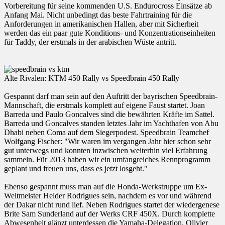
Vorbereitung für seine kommenden U.S. Endurocross Einsätze ab
Anfang Mai. Nicht unbedingt das beste Fahrtraining für die
Anforderungen in amerikanischen Hallen, aber mit Sicherheit
werden das ein paar gute Konditions- und Konzentrationseinheiten
für Taddy, der erstmals in der arabischen Wüste antritt.
Alte Rivalen: KTM 450 Rally vs Speedbrain 450 Rally
Gespannt darf man sein auf den Auftritt der bayrischen Speedbrain-
Mannschaft, die erstmals komplett auf eigene Faust startet. Joan
Barreda und Paulo Goncalves sind die bewährten Kräfte im Sattel.
Barreda und Goncalves standen letztes Jahr im Yachthafen von Abu
Dhabi neben Coma auf dem Siegerpodest. Speedbrain Teamchef
Wolfgang Fischer: "Wir waren im vergangen Jahr hier schon sehr
gut unterwegs und konnten inzwischen weiterhin viel Erfahrung
sammeln. Für 2013 haben wir ein umfangreiches Rennprogramm
geplant und freuen uns, dass es jetzt losgeht."
Ebenso gespannt muss man auf die Honda-Werkstruppe um Ex-
Weltmeister Helder Rodrigues sein, nachdem es vor und während
der Dakar nicht rund lief. Neben Rodrigues startet der wiedergenese
Brite Sam Sunderland auf der Werks CRF 450X. Durch komplette
Abwesenheit glänzt unterdessen die Yamaha-Delegation. Olivier