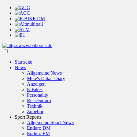
Startseite
News
Allgemeine News
Mike's Dakar Diary
Anzeigen
E-Bikes
Personality
Reiseenduro
Technik
Zubehör
Sport Reports
Allgemeine Sport-News
Enduro DM
Enduro EM