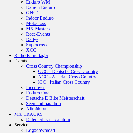
Enduro WM
Extrem Enduro
GNCC
Indoor Enduro
Motocross
MX Masters
Race-Events
Rallye
Supercross
XCC
Radio Fahrerlager
Events
Cross Country Championship
GCC - Deutsche Cross Country
ACC - Austrian Cross Country
ICC - Italian Cross Country
Incentives
Enduro One
Deutsche E-Bike Meisterschaft
Seenlandmarathon
Altmühltrail
MX-TRACKS
Daten erfassen / ändern
Service
Logodownload