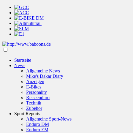
Startseite
News
Allgemeine News
Mike's Dakar Diary
Anzeigen
E-Bikes
Personality
Reiseenduro
Technik
Zubehör
Sport Reports
Allgemeine Sport-News
Enduro DM
Enduro EM