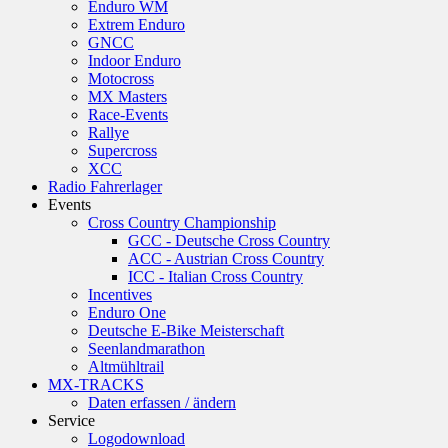
Enduro WM
Extrem Enduro
GNCC
Indoor Enduro
Motocross
MX Masters
Race-Events
Rallye
Supercross
XCC
Radio Fahrerlager
Events
Cross Country Championship
GCC - Deutsche Cross Country
ACC - Austrian Cross Country
ICC - Italian Cross Country
Incentives
Enduro One
Deutsche E-Bike Meisterschaft
Seenlandmarathon
Altmühltrail
MX-TRACKS
Daten erfassen / ändern
Service
Logodownload