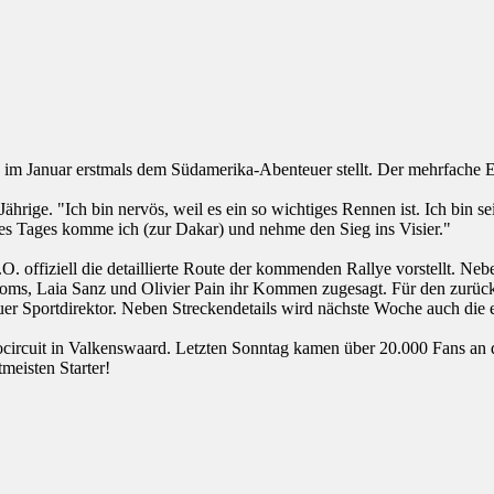
ich im Januar erstmals dem Südamerika-Abenteuer stellt. Der mehrfache
ährige. "Ich bin nervös, weil es ein so wichtiges Rennen ist. Ich bin se
nes Tages komme ich (zur Dakar) und nehme den Sieg ins Visier."
O. offiziell die detaillierte Route der kommenden Rallye vorstellt. 
ms, Laia Sanz und Olivier Pain ihr Kommen zugesagt. Für den zurückg
euer Sportdirektor. Neben Streckendetails wird nächste Woche auch die en
urocircuit in Valkenswaard. Letzten Sonntag kamen über 20.000 Fans an
meisten Starter!