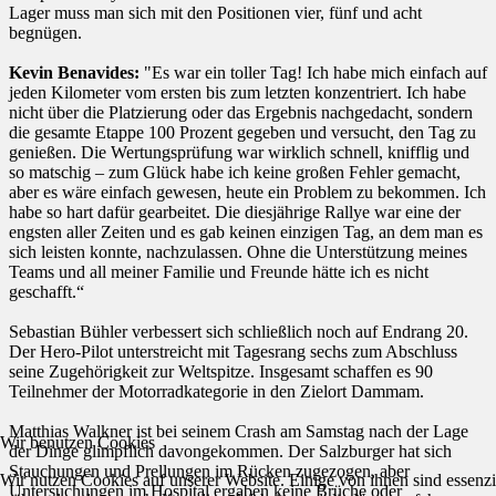
Lager muss man sich mit den Positionen vier, fünf und acht
begnügen.
Kevin Benavides:
"Es war ein toller Tag! Ich habe mich einfach auf
jeden Kilometer vom ersten bis zum letzten konzentriert. Ich habe
nicht über die Platzierung oder das Ergebnis nachgedacht, sondern
die gesamte Etappe 100 Prozent gegeben und versucht, den Tag zu
genießen. Die Wertungsprüfung war wirklich schnell, knifflig und
so matschig – zum Glück habe ich keine großen Fehler gemacht,
aber es wäre einfach gewesen, heute ein Problem zu bekommen. Ich
habe so hart dafür gearbeitet. Die diesjährige Rallye war eine der
engsten aller Zeiten und es gab keinen einzigen Tag, an dem man es
sich leisten konnte, nachzulassen. Ohne die Unterstützung meines
Teams und all meiner Familie und Freunde hätte ich es nicht
geschafft.“
Sebastian Bühler verbessert sich schließlich noch auf Endrang 20.
Der Hero-Pilot unterstreicht mit Tagesrang sechs zum Abschluss
seine Zugehörigkeit zur Weltspitze. Insgesamt schaffen es 90
Teilnehmer der Motorradkategorie in den Zielort Dammam.
Matthias Walkner ist bei seinem Crash am Samstag nach der Lage
Wir benutzen Cookies
der Dinge glimpflich davongekommen. Der Salzburger hat sich
Stauchungen und Prellungen im Rücken zugezogen, aber
Wir nutzen Cookies auf unserer Website. Einige von ihnen sind essenzie
Untersuchungen im Hospital ergaben keine Brüche oder