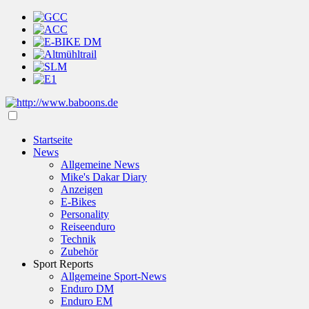
Startseite
News
Allgemeine News
Mike's Dakar Diary
Anzeigen
E-Bikes
Personality
Reiseenduro
Technik
Zubehör
Sport Reports
Allgemeine Sport-News
Enduro DM
Enduro EM