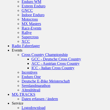
Enduro WM
Extrem Enduro
GNCC
Indoor Enduro
Motocross
MX Masters
Race-Events
Rallye
Supercross
XCC
Radio Fahrerlager
Events
Cross Country Championship
GCC - Deutsche Cross Country
ACC - Austrian Cross Country
ICC - Italian Cross Country
Incentives
Enduro One
Deutsche E-Bike Meisterschaft
Seenlandmarathon
Altmühltrail
MX-TRACKS
Daten erfassen / ändern
Service
Logodownload