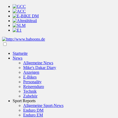
Startseite
News
Allgemeine News
Mike's Dakar Diary
Anzeigen
E-Bikes
Personality
Reiseenduro
Technik
Zubehör
Sport Reports
Allgemeine Sport-News
Enduro DM
Enduro EM