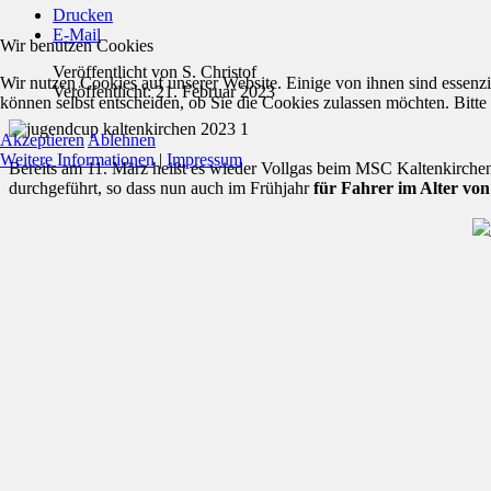
Drucken
E-Mail
Wir benutzen Cookies
Veröffentlicht von
S. Christof
Wir nutzen Cookies auf unserer Website. Einige von ihnen sind essenzi
Veröffentlicht: 21. Februar 2023
können selbst entscheiden, ob Sie die Cookies zulassen möchten. Bitte
Akzeptieren
Ablehnen
Weitere Informationen
|
Impressum
Bereits am 11. März heißt es wieder Vollgas beim MSC Kaltenkirch
durchgeführt, so dass nun auch im Frühjahr
für Fahrer im Alter von