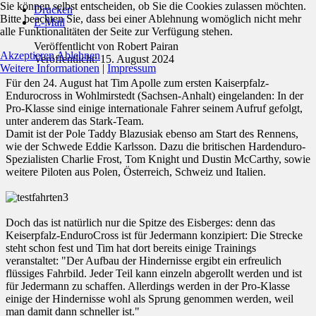
Sie können selbst entscheiden, ob Sie die Cookies zulassen möchten.
Drucken
Bitte beachten Sie, dass bei einer Ablehnung womöglich nicht mehr
E-Mail
alle Funktionalitäten der Seite zur Verfügung stehen.
Veröffentlicht von
Robert Pairan
Akzeptieren
Ablehnen
Veröffentlicht: 15. August 2024
Weitere Informationen
|
Impressum
Für den 24. August hat Tim Apolle zum ersten Kaiserpfalz-
Endurocross in Wohlmirstedt (Sachsen-Anhalt) eingelanden: In der
Pro-Klasse sind einige internationale Fahrer seinem Aufruf gefolgt,
unter anderem das Stark-Team.
Damit ist der Pole Taddy Blazusiak ebenso am Start des Rennens,
wie der Schwede Eddie Karlsson. Dazu die britischen Hardenduro-
Spezialisten Charlie Frost, Tom Knight und Dustin McCarthy, sowie
weitere Piloten aus Polen, Österreich, Schweiz und Italien.
Doch das ist natürlich nur die Spitze des Eisberges: denn das
Keiserpfalz-EnduroCross ist für Jedermann konzipiert: Die Strecke
steht schon fest und Tim hat dort bereits einige Trainings
veranstaltet: "Der Aufbau der Hindernisse ergibt ein erfreulich
flüssiges Fahrbild. Jeder Teil kann einzeln abgerollt werden und ist
für Jedermann zu schaffen. Allerdings werden in der Pro-Klasse
einige der Hindernisse wohl als Sprung genommen werden, weil
man damit dann schneller ist."