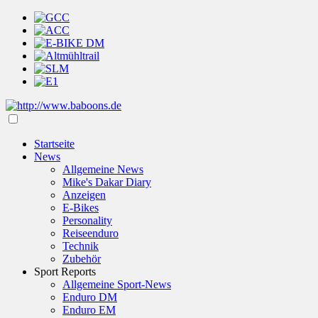
Startseite
News
Allgemeine News
Mike's Dakar Diary
Anzeigen
E-Bikes
Personality
Reiseenduro
Technik
Zubehör
Sport Reports
Allgemeine Sport-News
Enduro DM
Enduro EM