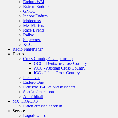
Enduro WM
Extrem Enduro
GNCC
Indoor Enduro
Motocross
MX Masters
Race-Events
Rallye
Supercross
XCC
Radio Fahrerlager
Events
Cross Country Championship
GCC - Deutsche Cross Country
ACC - Austrian Cross Country
ICC - Italian Cross Country
Incentives
Enduro One
Deutsche E-Bike Meisterschaft
Seenlandmarathon
Altmühltrail
MX-TRACKS
Daten erfassen / ändern
Service
Logodownload