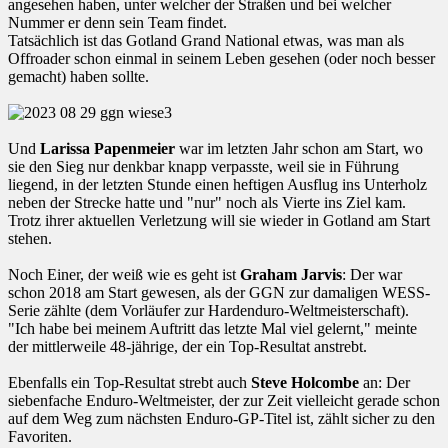
angesehen haben, unter welcher der Straßen und bei welcher
Nummer er denn sein Team findet.
Tatsächlich ist das Gotland Grand National etwas, was man als
Offroader schon einmal in seinem Leben gesehen (oder noch besser
gemacht) haben sollte.
Und
Larissa Papenmeier
war im letzten Jahr schon am Start, wo
sie den Sieg nur denkbar knapp verpasste, weil sie in Führung
liegend, in der letzten Stunde einen heftigen Ausflug ins Unterholz
neben der Strecke hatte und "nur" noch als Vierte ins Ziel kam.
Trotz ihrer aktuellen Verletzung will sie wieder in Gotland am Start
stehen.
Noch Einer, der weiß wie es geht ist
Graham Jarvis
: Der war
schon 2018 am Start gewesen, als der GGN zur damaligen WESS-
Serie zählte (dem Vorläufer zur Hardenduro-Weltmeisterschaft).
"Ich habe bei meinem Auftritt das letzte Mal viel gelernt," meinte
der mittlerweile 48-jährige, der ein Top-Resultat anstrebt.
Ebenfalls ein Top-Resultat strebt auch
Steve Holcombe
an: Der
siebenfache Enduro-Weltmeister, der zur Zeit vielleicht gerade schon
auf dem Weg zum nächsten Enduro-GP-Titel ist, zählt sicher zu den
Favoriten.