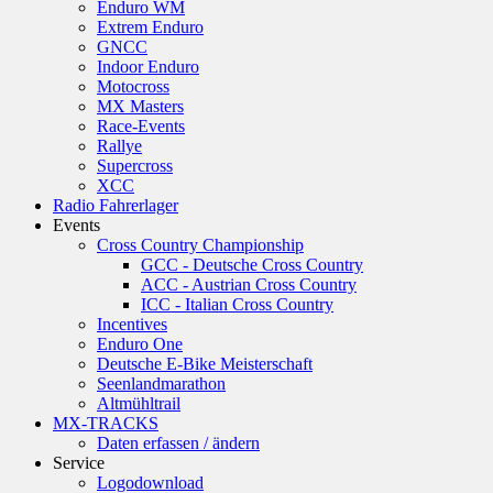
Enduro WM
Extrem Enduro
GNCC
Indoor Enduro
Motocross
MX Masters
Race-Events
Rallye
Supercross
XCC
Radio Fahrerlager
Events
Cross Country Championship
GCC - Deutsche Cross Country
ACC - Austrian Cross Country
ICC - Italian Cross Country
Incentives
Enduro One
Deutsche E-Bike Meisterschaft
Seenlandmarathon
Altmühltrail
MX-TRACKS
Daten erfassen / ändern
Service
Logodownload