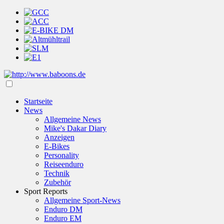
Startseite
News
Allgemeine News
Mike's Dakar Diary
Anzeigen
E-Bikes
Personality
Reiseenduro
Technik
Zubehör
Sport Reports
Allgemeine Sport-News
Enduro DM
Enduro EM