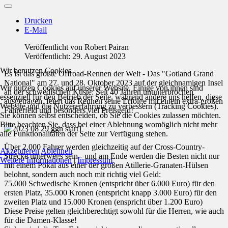
Drucken
E-Mail
Veröffentlicht von
Robert Pairan
Veröffentlicht: 29. August 2023
Wir benutzen Cookies
Es ist das größte Offroad-Rennen der Welt - Das "Gotland Grand
National" am 27. und 28. Oktober 2023 auf der gleichnamigen Insel
Wir nutzen Cookies auf unserer Website. Einige von ihnen sind
an der schwedischen Küste: Seit 40 Jahren ununterbrochen
essenziell für den Betrieb der Seite, während andere uns helfen, diese
ausgetragen, feiert das Rennen seine Erfolge mit einem extra-großen
Website und die Nutzererfahrung zu verbessern (Tracking Cookies).
Fahrerfeld und besonders viel Preisgeld!
Sie können selbst entscheiden, ob Sie die Cookies zulassen möchten.
Bitte beachten Sie, dass bei einer Ablehnung womöglich nicht mehr
alle Funktionalitäten der Seite zur Verfügung stehen.
Über 2.000 Fahrer werden gleichzeitig auf der Cross-Country-
Akzeptieren
Ablehnen
Strecke unterwegs sein - und am Ende werden die Besten nicht nur
Weitere Informationen
|
Impressum
mit einem Pokal aus einer der großen Atillerie-Granaten-Hülsen
belohnt, sondern auch noch mit richtig viel Geld:
75.000 Schwedische Kronen (entspricht über 6.000 Euro) für den
ersten Platz, 35.000 Kronen (entspricht knapp 3.000 Euro) für den
zweiten Platz und 15.000 Kronen (enspricht über 1.200 Euro)
Diese Preise gelten gleichberechtigt sowohl für die Herren, wie auch
für die Damen-Klasse!