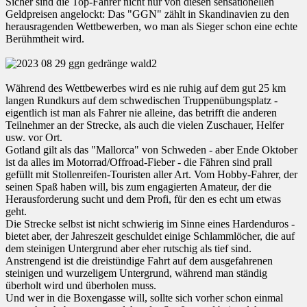
Sicher sind die Top-Fahrer nicht nur von diesen sensationellen
Geldpreisen angelockt: Das "GGN" zählt in Skandinavien zu den
herausragenden Wettbewerben, wo man als Sieger schon eine echte
Berühmtheit wird.
Während des Wettbewerbes wird es nie ruhig auf dem gut 25 km
langen Rundkurs auf dem schwedischen Truppenübungsplatz -
eigentlich ist man als Fahrer nie alleine, das betrifft die anderen
Teilnehmer an der Strecke, als auch die vielen Zuschauer, Helfer
usw. vor Ort.
Gotland gilt als das "Mallorca" von Schweden - aber Ende Oktober
ist da alles im Motorrad/Offroad-Fieber - die Fähren sind prall
gefüllt mit Stollenreifen-Touristen aller Art. Vom Hobby-Fahrer, der
seinen Spaß haben will, bis zum engagierten Amateur, der die
Herausforderung sucht und dem Profi, für den es echt um etwas
geht.
Die Strecke selbst ist nicht schwierig im Sinne eines Hardenduros -
bietet aber, der Jahreszeit geschuldet einige Schlammlöcher, die auf
dem steinigen Untergrund aber eher rutschig als tief sind.
Anstrengend ist die dreistündige Fahrt auf dem ausgefahrenen
steinigen und wurzeligem Untergrund, während man ständig
überholt wird und überholen muss.
Und wer in die Boxengasse will, sollte sich vorher schon einmal