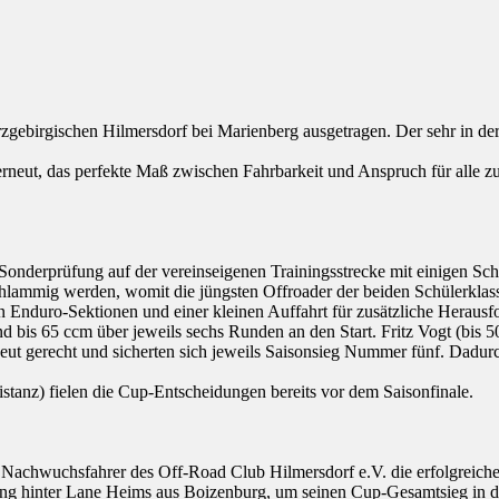
birgischen Hilmersdorf bei Marienberg ausgetragen. Der sehr in der
eut, das perfekte Maß zwischen Fahrbarkeit und Anspruch für alle zu 
onderprüfung auf der vereinseigenen Trainingsstrecke mit einigen Schl
schlammig werden, womit die jüngsten Offroader der beiden Schülerkla
n Enduro-Sektionen und einer kleinen Auffahrt für zusätzliche Herausf
nd bis 65 ccm über jeweils sechs Runden an den Start. Fritz Vogt (b
eut gerecht und sicherten sich jeweils Saisonsieg Nummer fünf. Dadurc
tanz) fielen die Cup-Entscheidungen bereits vor dem Saisonfinale.
en Nachwuchsfahrer des Off-Road Club Hilmersdorf e.V. die erfolgreich
ang hinter Lane Heims aus Boizenburg, um seinen Cup-Gesamtsieg in d