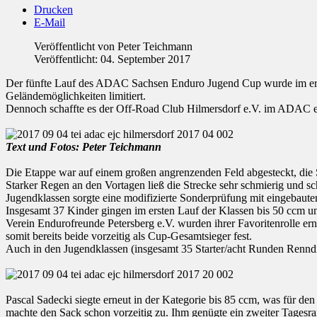
Drucken
E-Mail
Veröffentlicht von
Peter Teichmann
Veröffentlicht: 04. September 2017
Der fünfte Lauf des ADAC Sachsen Enduro Jugend Cup wurde im erzge
Geländemöglichkeiten limitiert.
Dennoch schaffte es der Off-Road Club Hilmersdorf e.V. im ADAC ern
Text und Fotos: Peter Teichmann
Die Etappe war auf einem großen angrenzenden Feld abgesteckt, die S
Starker Regen an den Vortagen ließ die Strecke sehr schmierig und 
Jugendklassen sorgte eine modifizierte Sonderprüfung mit eingebaute
Insgesamt 37 Kinder gingen im ersten Lauf der Klassen bis 50 ccm u
Verein Endurofreunde Petersberg e.V. wurden ihrer Favoritenrolle ern
somit bereits beide vorzeitig als Cup-Gesamtsieger fest.
Auch in den Jugendklassen (insgesamt 35 Starter/acht Runden Renndis
Pascal Sadecki siegte erneut in der Kategorie bis 85 ccm, was für d
machte den Sack schon vorzeitig zu. Ihm genügte ein zweiter Tagesr