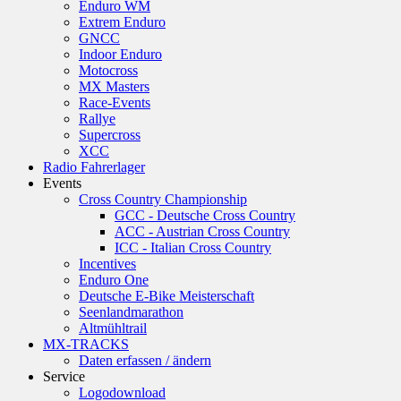
Enduro WM
Extrem Enduro
GNCC
Indoor Enduro
Motocross
MX Masters
Race-Events
Rallye
Supercross
XCC
Radio Fahrerlager
Events
Cross Country Championship
GCC - Deutsche Cross Country
ACC - Austrian Cross Country
ICC - Italian Cross Country
Incentives
Enduro One
Deutsche E-Bike Meisterschaft
Seenlandmarathon
Altmühltrail
MX-TRACKS
Daten erfassen / ändern
Service
Logodownload