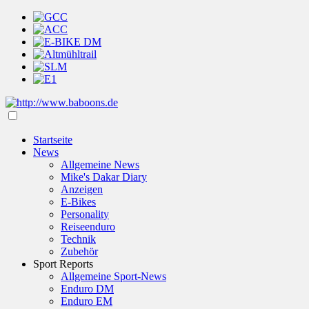
Startseite
News
Allgemeine News
Mike's Dakar Diary
Anzeigen
E-Bikes
Personality
Reiseenduro
Technik
Zubehör
Sport Reports
Allgemeine Sport-News
Enduro DM
Enduro EM