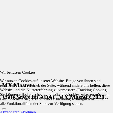
Wir benutzen Cookies
Wir nutzen Cookies auf unserer Website. Einige von ihnen sind
MX Masters
essenziell für den Betrieb der Seite, während andere uns helfen, diese
Website und die Nutzererfahrung zu verbessern (Tracking Cookies).
Sie können selbst entscheiden, ob Sie die Cookies zulassen möchten.
Viele Stars im ADAC MX Masters 2020
Bitte beachten Sie, dass bei einer Ablehnung womöglich nicht mehr
alle Funktionalitäten der Seite zur Verfügung stehen.
Akzeptieren
Ablehnen