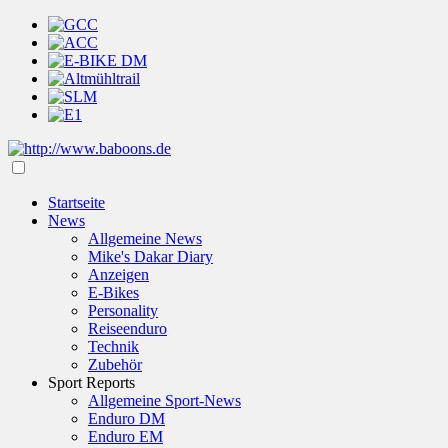
Startseite
News
Allgemeine News
Mike's Dakar Diary
Anzeigen
E-Bikes
Personality
Reiseenduro
Technik
Zubehör
Sport Reports
Allgemeine Sport-News
Enduro DM
Enduro EM