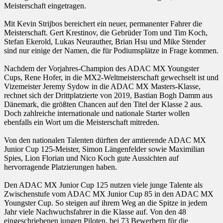
Meisterschaft eingetragen.
Mit Kevin Strijbos bereichert ein neuer, permanenter Fahrer die
Meisterschaft. Gert Krestinov, die Gebrüder Tom und Tim Koch,
Stefan Ekerold, Lukas Neurauther, Brian Hsu und Mike Stender
sind nur einige der Namen, die für Podiumsplätze in Frage kommen.
Nachdem der Vorjahres-Champion des ADAC MX Youngster
Cups, Rene Hofer, in die MX2-Weltmeisterschaft gewechselt ist und
Vizemeister Jeremy Sydow in die ADAC MX Masters-Klasse,
rechnet sich der Drittplatzierte von 2019, Bastian Bogh Damm aus
Dänemark, die größten Chancen auf den Titel der Klasse 2 aus.
Doch zahlreiche internationale und nationale Starter wollen
ebenfalls ein Wort um die Meisterschaft mitreden.
Von den nationalen Talenten dürften der amtierende ADAC MX
Junior Cup 125-Meister, Simon Längenfelder sowie Maximilian
Spies, Lion Florian und Nico Koch gute Aussichten auf
hervorragende Platzierungen haben.
Den ADAC MX Junior Cup 125 nutzen viele junge Talente als
Zwischenstufe vom ADAC MX Junior Cup 85 in den ADAC MX
Youngster Cup. So steigen auf ihrem Weg an die Spitze in jedem
Jahr viele Nachwuchsfahrer in die Klasse auf. Von den 48
eingeschriebenen jungen Piloten, bei 73 Bewerbern für die