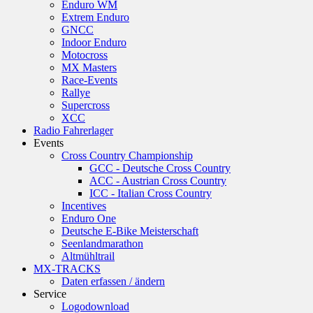
Enduro WM
Extrem Enduro
GNCC
Indoor Enduro
Motocross
MX Masters
Race-Events
Rallye
Supercross
XCC
Radio Fahrerlager
Events
Cross Country Championship
GCC - Deutsche Cross Country
ACC - Austrian Cross Country
ICC - Italian Cross Country
Incentives
Enduro One
Deutsche E-Bike Meisterschaft
Seenlandmarathon
Altmühltrail
MX-TRACKS
Daten erfassen / ändern
Service
Logodownload