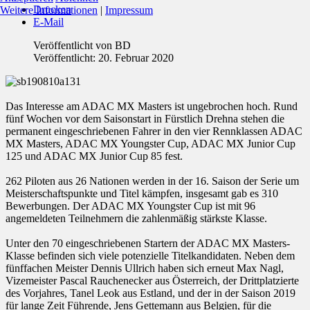
Drucken
Weitere Informationen
|
Impressum
E-Mail
Veröffentlicht von
BD
Veröffentlicht: 20. Februar 2020
Das Interesse am ADAC MX Masters ist ungebrochen hoch. Rund
fünf Wochen vor dem Saisonstart in Fürstlich Drehna stehen die
permanent eingeschriebenen Fahrer in den vier Rennklassen ADAC
MX Masters, ADAC MX Youngster Cup, ADAC MX Junior Cup
125 und ADAC MX Junior Cup 85 fest.
262 Piloten aus 26 Nationen werden in der 16. Saison der Serie um
Meisterschaftspunkte und Titel kämpfen, insgesamt gab es 310
Bewerbungen. Der ADAC MX Youngster Cup ist mit 96
angemeldeten Teilnehmern die zahlenmäßig stärkste Klasse.
Unter den 70 eingeschriebenen Startern der ADAC MX Masters-
Klasse befinden sich viele potenzielle Titelkandidaten. Neben dem
fünffachen Meister Dennis Ullrich haben sich erneut Max Nagl,
Vizemeister Pascal Rauchenecker aus Österreich, der Drittplatzierte
des Vorjahres, Tanel Leok aus Estland, und der in der Saison 2019
für lange Zeit Führende, Jens Gettemann aus Belgien, für die