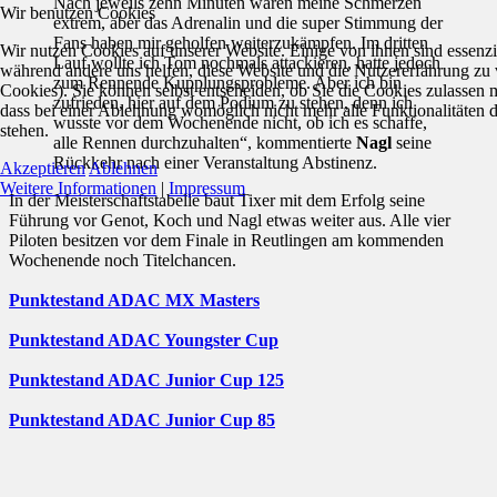
Nach jeweils zehn Minuten waren meine Schmerzen
Wir benutzen Cookies
extrem, aber das Adrenalin und die super Stimmung der
Fans haben mir geholfen weiterzukämpfen. Im dritten
Wir nutzen Cookies auf unserer Website. Einige von ihnen sind essenzie
Lauf wollte ich Tom nochmals attackieren, hatte jedoch
während andere uns helfen, diese Website und die Nutzererfahrung zu 
zum Rennende Kupplungsprobleme. Aber ich bin
Cookies). Sie können selbst entscheiden, ob Sie die Cookies zulassen 
zufrieden, hier auf dem Podium zu stehen, denn ich
dass bei einer Ablehnung womöglich nicht mehr alle Funktionalitäten 
wusste vor dem Wochenende nicht, ob ich es schaffe,
stehen.
alle Rennen durchzuhalten“, kommentierte
Nagl
seine
Rückkehr nach einer Veranstaltung Abstinenz.
Akzeptieren
Ablehnen
Weitere Informationen
|
Impressum
In der Meisterschaftstabelle baut Tixer mit dem Erfolg seine
Führung vor Genot, Koch und Nagl etwas weiter aus. Alle vier
Piloten besitzen vor dem Finale in Reutlingen am kommenden
Wochenende noch Titelchancen.
Punktestand ADAC MX Masters
Punktestand ADAC Youngster Cup
Punktestand ADAC Junior Cup 125
Punktestand ADAC Junior Cup 85