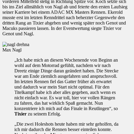
vorderen Mittelfeld stetig in Richtung Spitze vor. Koch setzte sich
bis ins Ziel allmählich von Nagl ab und feierte den ersten Laufsieg
seiner Karriere bei einem ADAC MX Masters Rennen. Ekerold
musste erst im letzten Renndrittel nach beherzter Gegenwehr den
dritten Rang an Tixier abgeben und wenig später noch Genot und
Macuks passieren lassen. In der Eventwertung siegte Tixier vor
Genot und Nagl.
Max Nagl
„Ich habe mich an diesem Wochenende von Beginn an
wohl auf dem Motorrad gefühlt, nachdem wir nach
Dreetz einige Dinge daran geändert haben. Die Strecke
war am Ende ziemlich ausgefahren und anspruchsvoll.
Im letzten Rennen fiel das Gatter früher als erwartet
und dadurch war mein Start nicht optimal. Für den
Titelkampf habe ich aber alles gegeben, auch wenn es
nicht einfach war. Es war toll, hier vor vollen Rängen
zu fahren, das hat wirklich Spaß gemacht. Nun
konzentriere ich mich auf das Finale in Reutlingen“, so
Tixier
zu seinem Erfolg.
„Die zwei Holeshots heute haben mir sehr geholfen, da
ich mir dadurch die Rennen besser einteilen konnte.