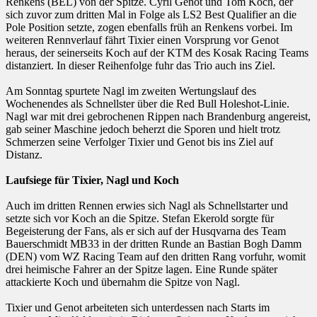
Renkens (BEL) von der Spitze. Cyril Genot und Tom Koch, der
sich zuvor zum dritten Mal in Folge als LS2 Best Qualifier an die
Pole Position setzte, zogen ebenfalls früh an Renkens vorbei. Im
weiteren Rennverlauf fährt Tixier einen Vorsprung vor Genot
heraus, der seinerseits Koch auf der KTM des Kosak Racing Teams
distanziert. In dieser Reihenfolge fuhr das Trio auch ins Ziel.
Am Sonntag spurtete Nagl im zweiten Wertungslauf des
Wochenendes als Schnellster über die Red Bull Holeshot-Linie.
Nagl war mit drei gebrochenen Rippen nach Brandenburg angereist,
gab seiner Maschine jedoch beherzt die Sporen und hielt trotz
Schmerzen seine Verfolger Tixier und Genot bis ins Ziel auf
Distanz.
Laufsiege für Tixier, Nagl und Koch
Auch im dritten Rennen erwies sich Nagl als Schnellstarter und
setzte sich vor Koch an die Spitze. Stefan Ekerold sorgte für
Begeisterung der Fans, als er sich auf der Husqvarna des Team
Bauerschmidt MB33 in der dritten Runde an Bastian Bogh Damm
(DEN) vom WZ Racing Team auf den dritten Rang vorfuhr, womit
drei heimische Fahrer an der Spitze lagen. Eine Runde später
attackierte Koch und übernahm die Spitze von Nagl.
Tixier und Genot arbeiteten sich unterdessen nach Starts im