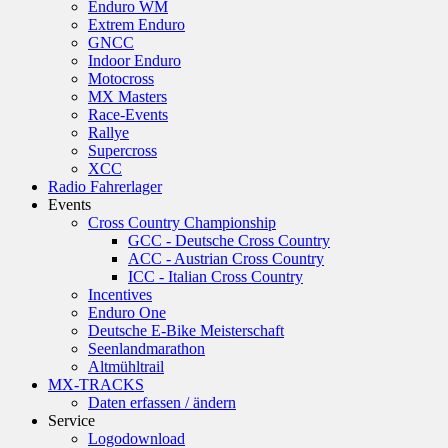
Enduro WM
Extrem Enduro
GNCC
Indoor Enduro
Motocross
MX Masters
Race-Events
Rallye
Supercross
XCC
Radio Fahrerlager
Events
Cross Country Championship
GCC - Deutsche Cross Country
ACC - Austrian Cross Country
ICC - Italian Cross Country
Incentives
Enduro One
Deutsche E-Bike Meisterschaft
Seenlandmarathon
Altmühltrail
MX-TRACKS
Daten erfassen / ändern
Service
Logodownload