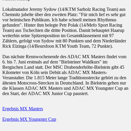
Lokalmatador Jeremy Sydow (14/KTM Sarholz Racing Team) aus
Chemnitz jubelte über den zweiten Platz: "Für mich lief es sehr gut
vor heimischen Publikum. Ich habe schnell meinen Rhythmus
gefunden". Hinter ihm belegte Petr Polak (14/Mefo Sport Racing
Team) aus Tschechien die dritte Position. Damit behauptet Haarup
weiterhin seine Spitzenposition im Gesamtklassement mit 97
Zählern, gefolgt von Sydow mit 80 Punkten und dem Niederländer
Rick Elzinga (14/Beursfoon KTM Youth Team, 72 Punkte).
Das nächste Rennwochenende des ADAC MX Masters findet vom
6. bis 7. Juni erstmals auf dem "Bielsteiner Waldkurs" im
Bergischen Land statt. Der MSC Drabenderhöhe-Bielstein gibt 45
Kilometer von Köln sein Debüt als ADAC MX Masters-
Veranstalter. Die 1.815 Meter lange Traditionsstrecke gehört zu den
ältesten Motocross-Strecken in Deutschland. In Bielstein gehen nur
die Klassen ADAC MX Masters und ADAC MX Youngster Cup an
den Start, der ADAC MX Junior Cup pausiert.
Ergebnis MX Masters
Ergebnis MX Youngster Cup