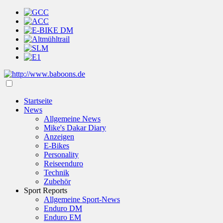
Startseite
News
Allgemeine News
Mike's Dakar Diary
Anzeigen
E-Bikes
Personality
Reiseenduro
Technik
Zubehör
Sport Reports
Allgemeine Sport-News
Enduro DM
Enduro EM