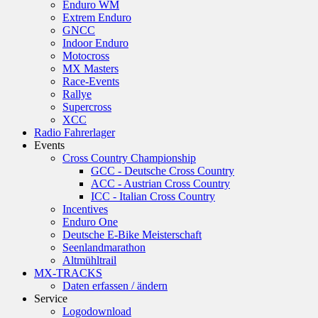
Enduro WM
Extrem Enduro
GNCC
Indoor Enduro
Motocross
MX Masters
Race-Events
Rallye
Supercross
XCC
Radio Fahrerlager
Events
Cross Country Championship
GCC - Deutsche Cross Country
ACC - Austrian Cross Country
ICC - Italian Cross Country
Incentives
Enduro One
Deutsche E-Bike Meisterschaft
Seenlandmarathon
Altmühltrail
MX-TRACKS
Daten erfassen / ändern
Service
Logodownload