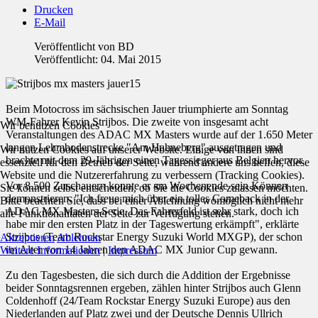
Drucken
E-Mail
Veröffentlicht von
BD
Veröffentlicht: 04. Mai 2015
Beim Motocross im sächsischen Jauer triumphierte am Sonntag
WM-Fahrer Kevin Strijbos. Die zweite von insgesamt acht
Wir benutzen Cookies
Veranstaltungen des ADAC MX Masters wurde auf der 1.650 Meter
langen Lehmbodenstrecke "Am Hahneberg" ausgetragen und
Wir nutzen Cookies auf unserer Website. Einige von ihnen sind
brachte mit dem 29-Jährigen einen Tagessieger aus Belgien hervor.
essenziell für den Betrieb der Seite, während andere uns helfen, diese
Website und die Nutzererfahrung zu verbessern (Tracking Cookies).
Vor 8.500 Zuschauern konnte er am Wochenende sein Können
Sie können selbst entscheiden, ob Sie die Cookies zulassen möchten.
demonstrieren. "Ich freue mich über ein tolles Comeback in der
Bitte beachten Sie, dass bei einer Ablehnung womöglich nicht mehr
ADAC MX Masters-Serie. Das Fahrerfeld ist sehr stark, doch ich
alle Funktionalitäten der Seite zur Verfügung stehen.
habe mir den ersten Platz in der Tageswertung erkämpft", erklärte
Strijbos (Team Rockstar Energy Suzuki World MXGP), der schon
Akzeptieren
Ablehnen
im Alter von 14 Jahren den ADAC MX Junior Cup gewann.
Weitere Informationen
|
Impressum
Zu den Tagesbesten, die sich durch die Addition der Ergebnisse
beider Sonntagsrennen ergeben, zählen hinter Strijbos auch Glenn
Coldenhoff (24/Team Rockstar Energy Suzuki Europe) aus den
Niederlanden auf Platz zwei und der Deutsche Dennis Ullrich