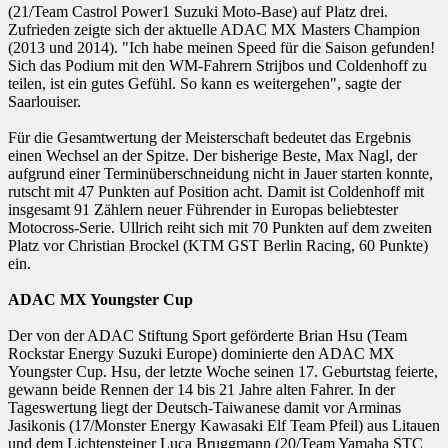
(21/Team Castrol Power1 Suzuki Moto-Base) auf Platz drei.
Zufrieden zeigte sich der aktuelle ADAC MX Masters Champion
(2013 und 2014). "Ich habe meinen Speed für die Saison gefunden!
Sich das Podium mit den WM-Fahrern Strijbos und Coldenhoff zu
teilen, ist ein gutes Gefühl. So kann es weitergehen", sagte der
Saarlouiser.
Für die Gesamtwertung der Meisterschaft bedeutet das Ergebnis
einen Wechsel an der Spitze. Der bisherige Beste, Max Nagl, der
aufgrund einer Terminüberschneidung nicht in Jauer starten konnte,
rutscht mit 47 Punkten auf Position acht. Damit ist Coldenhoff mit
insgesamt 91 Zählern neuer Führender in Europas beliebtester
Motocross-Serie. Ullrich reiht sich mit 70 Punkten auf dem zweiten
Platz vor Christian Brockel (KTM GST Berlin Racing, 60 Punkte)
ein.
ADAC MX Youngster Cup
Der von der ADAC Stiftung Sport geförderte Brian Hsu (Team
Rockstar Energy Suzuki Europe) dominierte den ADAC MX
Youngster Cup. Hsu, der letzte Woche seinen 17. Geburtstag feierte,
gewann beide Rennen der 14 bis 21 Jahre alten Fahrer. In der
Tageswertung liegt der Deutsch-Taiwanese damit vor Arminas
Jasikonis (17/Monster Energy Kawasaki Elf Team Pfeil) aus Litauen
und dem Lichtensteiner Luca Bruggmann (20/Team Yamaha STC