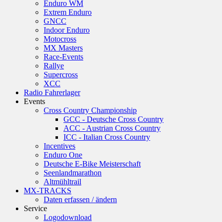
Enduro WM
Extrem Enduro
GNCC
Indoor Enduro
Motocross
MX Masters
Race-Events
Rallye
Supercross
XCC
Radio Fahrerlager
Events
Cross Country Championship
GCC - Deutsche Cross Country
ACC - Austrian Cross Country
ICC - Italian Cross Country
Incentives
Enduro One
Deutsche E-Bike Meisterschaft
Seenlandmarathon
Altmühltrail
MX-TRACKS
Daten erfassen / ändern
Service
Logodownload