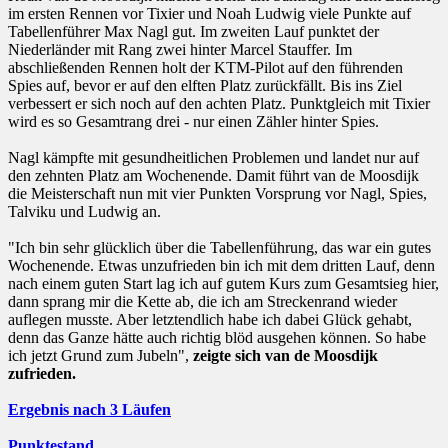
im ersten Rennen vor Tixier und Noah Ludwig viele Punkte auf
Tabellenführer Max Nagl gut. Im zweiten Lauf punktet der
Niederländer mit Rang zwei hinter Marcel Stauffer. Im
abschließenden Rennen holt der KTM-Pilot auf den führenden
Spies auf, bevor er auf den elften Platz zurückfällt. Bis ins Ziel
verbessert er sich noch auf den achten Platz. Punktgleich mit Tixier
wird es so Gesamtrang drei - nur einen Zähler hinter Spies.
Nagl kämpfte mit gesundheitlichen Problemen und landet nur auf
den zehnten Platz am Wochenende. Damit führt van de Moosdijk
die Meisterschaft nun mit vier Punkten Vorsprung vor Nagl, Spies,
Talviku und Ludwig an.
"Ich bin sehr glücklich über die Tabellenführung, das war ein gutes
Wochenende. Etwas unzufrieden bin ich mit dem dritten Lauf, denn
nach einem guten Start lag ich auf gutem Kurs zum Gesamtsieg hier,
dann sprang mir die Kette ab, die ich am Streckenrand wieder
auflegen musste. Aber letztendlich habe ich dabei Glück gehabt,
denn das Ganze hätte auch richtig blöd ausgehen können. So habe
ich jetzt Grund zum Jubeln",
zeigte sich van de Moosdijk
zufrieden.
Ergebnis nach 3 Läufen
Punktestand