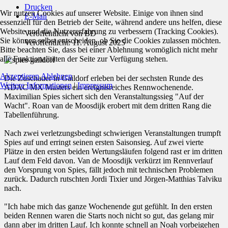
Drucken
Wir nutzen Cookies auf unserer Website. Einige von ihnen sind
E-Mail
essenziell für den Betrieb der Seite, während andere uns helfen, diese
Website und die Nutzererfahrung zu verbessern (Tracking Cookies).
Veröffentlicht von
BD
Sie können selbst entscheiden, ob Sie die Cookies zulassen möchten.
Veröffentlicht: 11. August 2025
Bitte beachten Sie, dass bei einer Ablehnung womöglich nicht mehr
alle Funktionalitäten der Seite zur Verfügung stehen.
Akzeptieren
Ablehnen
Die Zuschauer in Gaildorf erleben bei der sechsten Runde des
Weitere Informationen
|
Impressum
ADAC MX Masters ein ereignisreiches Rennwochenende.
Maximilian Spies sichert sich den Veranstaltungssieg "Auf der
Wacht". Roan van de Moosdijk erobert mit dem dritten Rang die
Tabellenführung.
Nach zwei verletzungsbedingt schwierigen Veranstaltungen trumpft
Spies auf und erringt seinen ersten Saisonsieg. Auf zwei vierte
Plätze in den ersten beiden Wertungsläufen folgend rast er im dritten
Lauf dem Feld davon. Van de Moosdijk verkürzt im Rennverlauf
den Vorsprung von Spies, fällt jedoch mit technischen Problemen
zurück. Dadurch rutschten Jordi Tixier und Jörgen-Matthias Talviku
nach.
"Ich habe mich das ganze Wochenende gut gefühlt. In den ersten
beiden Rennen waren die Starts noch nicht so gut, das gelang mir
dann aber im dritten Lauf. Ich konnte schnell an Noah vorbeigehen