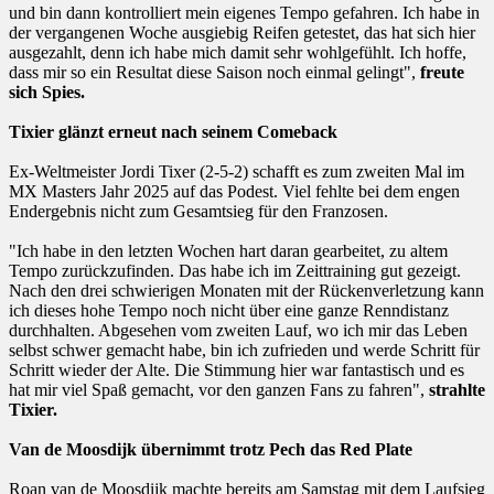
und bin dann kontrolliert mein eigenes Tempo gefahren. Ich habe in
der vergangenen Woche ausgiebig Reifen getestet, das hat sich hier
ausgezahlt, denn ich habe mich damit sehr wohlgefühlt. Ich hoffe,
dass mir so ein Resultat diese Saison noch einmal gelingt",
freute
sich Spies.
Tixier glänzt erneut nach seinem Comeback
Ex-Weltmeister Jordi Tixer (2-5-2) schafft es zum zweiten Mal im
MX Masters Jahr 2025 auf das Podest. Viel fehlte bei dem engen
Endergebnis nicht zum Gesamtsieg für den Franzosen.
"Ich habe in den letzten Wochen hart daran gearbeitet, zu altem
Tempo zurückzufinden. Das habe ich im Zeittraining gut gezeigt.
Nach den drei schwierigen Monaten mit der Rückenverletzung kann
ich dieses hohe Tempo noch nicht über eine ganze Renndistanz
durchhalten. Abgesehen vom zweiten Lauf, wo ich mir das Leben
selbst schwer gemacht habe, bin ich zufrieden und werde Schritt für
Schritt wieder der Alte. Die Stimmung hier war fantastisch und es
hat mir viel Spaß gemacht, vor den ganzen Fans zu fahren",
strahlte
Tixier.
Van de Moosdijk übernimmt trotz Pech das Red Plate
Roan van de Moosdijk machte bereits am Samstag mit dem Laufsieg