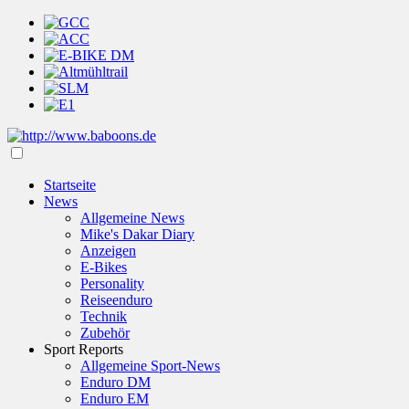
Startseite
News
Allgemeine News
Mike's Dakar Diary
Anzeigen
E-Bikes
Personality
Reiseenduro
Technik
Zubehör
Sport Reports
Allgemeine Sport-News
Enduro DM
Enduro EM