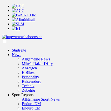
Startseite
News
Allgemeine News
Mike's Dakar Diary
Anzeigen
E-Bikes
Personality
Reiseenduro
Technik
Zubehör
Sport Reports
Allgemeine Sport-News
Enduro DM
Enduro EM