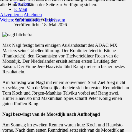
Drucken
alle Funktionalitäten der Seite zur Verfügung stehen.
E-Mail
Akzeptieren
Ablehnen
Veröffentlicht von
BD
Weitere Informationen
|
Impressum
Veröffentlicht: 18. Mai 2026
Max Nagl festigt beim einzigen Auslandsstart des ADAC MX
Masters seine Tabellenführung. Der Routinier feiert in Bitche
(Frankreich) den Gesamtsieg vor Titelverteidiger Roan van de
Moosdijk. Der Niederländer erzielt seinen ersten Laufsieg der
Saison. Der Finne Jere Haavisto fährt Rang drei sein bisher bestes
Resultat ein.
Am Samstag war Nagl mit einem souveränen Start-Ziel-Sieg nicht
zu schlagen. Van de Moosdijk arbeitete sich im ersten Renndrittel an
Tom Koch und Jörgen-Matthias Talviku vorbei auf Rang zwei.
Hinter Haavisto und Maximilian Spies schafft Peter König einen
guten fünften Rang.
Nagl bezwingt van de Moosdijk nach Aufholjagd
Am Sonntag im zweiten Rennen waren kurz Koch und Haavisto
vorne. Nach dem ersten Renndrittel setzt sich van de Moosdijk an