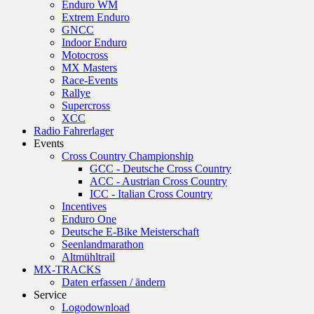
Enduro WM
Extrem Enduro
GNCC
Indoor Enduro
Motocross
MX Masters
Race-Events
Rallye
Supercross
XCC
Radio Fahrerlager
Events
Cross Country Championship
GCC - Deutsche Cross Country
ACC - Austrian Cross Country
ICC - Italian Cross Country
Incentives
Enduro One
Deutsche E-Bike Meisterschaft
Seenlandmarathon
Altmühltrail
MX-TRACKS
Daten erfassen / ändern
Service
Logodownload