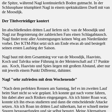
die Spitze, während Nagl kontinuierlich Boden gutmacht. In der
Schlussphase triumphiert Nagl in einem spektakulären Duell mit van
de Moosdijk.
Der Titelverteidiger kontert
Im abschließenden dritten Lauf liefern sich van de Moosdijk und
Nagl zur Begeisterung der zahlreichen Fans einen Schlagabtausch.
Nagl findet trotz aller Anstrengungen keinen Weg am Niederländer
vorbei. Der KTM-Pilot setzt sich am Ende etwas ab und besiegelt
seinen ersten Laufsieg der Saison.
Nagl baut mit dem Gesamtsieg vor van de Moosdijk, Haavisto,
Koch und Talviku seine Führung in der Meisterschaft auf 17 Punkte
aus. Koch, Haavisto und Spies liegen mit großem Abstand, aber nur
mit jeweils einem Punkt Differenz, dahinter.
Nagl "sehr zufrieden mit dem Wochenende"
"Nach dem perfekten Rennen am Samstag, lief es im zweiten Lauf
beim Start nicht so wie geplant. Ich konnte gut nach vorne fahren,
bin dabei aber auch Risiken eingegangen. Als ich hinter Roan war,
konnte ich ihn etwas studieren und dann die entscheidende Attacke
setzen. Als ich Roan im dritten Lauf näherkam, hat er schnell meine
Spuren herausgefunden und sie selbst benutzt. Meine Alternativen