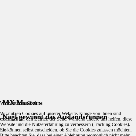
MX Masters
Wir benutzen Cookies
Wir nutzen Cookies auf unserer Website. Einige von ihnen sind
Nagl gewinnt das Auslandsrennen
essenziell für den Betrieb der Seite, während andere uns helfen, diese
Website und die Nutzererfahrung zu verbessern (Tracking Cookies).
Sie können selbst entscheiden, ob Sie die Cookies zulassen möchten.
Bitte beachten Sie, dass bei einer Ablehnung womöglich nicht mehr