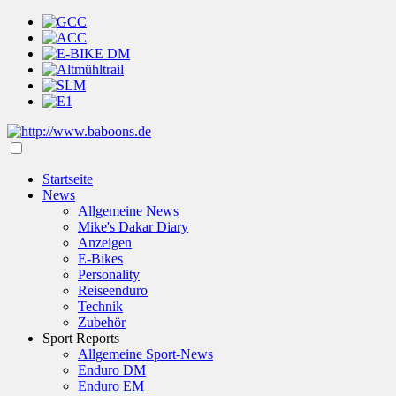
Startseite
News
Allgemeine News
Mike's Dakar Diary
Anzeigen
E-Bikes
Personality
Reiseenduro
Technik
Zubehör
Sport Reports
Allgemeine Sport-News
Enduro DM
Enduro EM