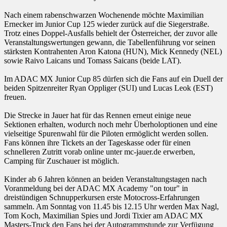
Nach einem rabenschwarzen Wochenende möchte Maximilian
Ernecker im Junior Cup 125 wieder zurück auf die Siegerstraße.
Trotz eines Doppel-Ausfalls behielt der Österreicher, der zuvor alle
Veranstaltungswertungen gewann, die Tabellenführung vor seinen
stärksten Kontrahenten Aron Katona (HUN), Mick Kennedy (NEL)
sowie Raivo Laicans und Tomass Saicans (beide LAT).
Im ADAC MX Junior Cup 85 dürfen sich die Fans auf ein Duell der
beiden Spitzenreiter Ryan Oppliger (SUI) und Lucas Leok (EST)
freuen.
Die Strecke in Jauer hat für das Rennen erneut einige neue
Sektionen erhalten, wodurch noch mehr Überholoptionen und eine
vielseitige Spurenwahl für die Piloten ermöglicht werden sollen.
Fans können ihre Tickets an der Tageskasse oder für einen
schnelleren Zutritt vorab online unter mc-jauer.de erwerben,
Camping für Zuschauer ist möglich.
Kinder ab 6 Jahren können an beiden Veranstaltungstagen nach
Voranmeldung bei der ADAC MX Academy "on tour" in
dreistündigen Schnupperkursen erste Motocross-Erfahrungen
sammeln. Am Sonntag von 11.45 bis 12.15 Uhr werden Max Nagl,
Tom Koch, Maximilian Spies und Jordi Tixier am ADAC MX
Masters-Truck den Fans bei der Autogrammstunde zur Verfügung