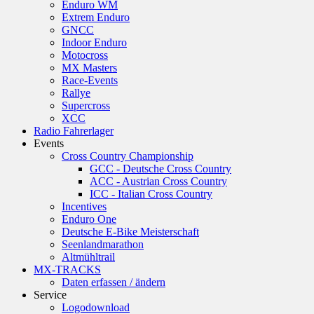
Enduro WM
Extrem Enduro
GNCC
Indoor Enduro
Motocross
MX Masters
Race-Events
Rallye
Supercross
XCC
Radio Fahrerlager
Events
Cross Country Championship
GCC - Deutsche Cross Country
ACC - Austrian Cross Country
ICC - Italian Cross Country
Incentives
Enduro One
Deutsche E-Bike Meisterschaft
Seenlandmarathon
Altmühltrail
MX-TRACKS
Daten erfassen / ändern
Service
Logodownload