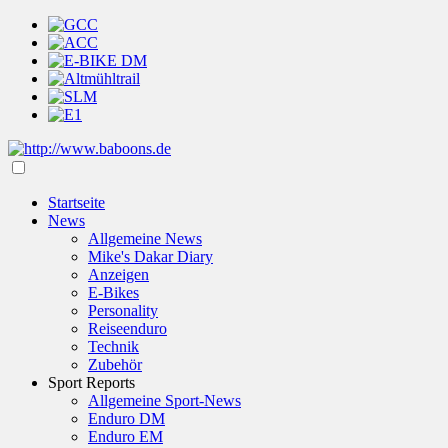
Startseite
News
Allgemeine News
Mike's Dakar Diary
Anzeigen
E-Bikes
Personality
Reiseenduro
Technik
Zubehör
Sport Reports
Allgemeine Sport-News
Enduro DM
Enduro EM