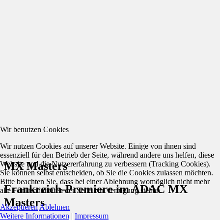
Wir benutzen Cookies
Wir nutzen Cookies auf unserer Website. Einige von ihnen sind
essenziell für den Betrieb der Seite, während andere uns helfen, diese
Website und die Nutzererfahrung zu verbessern (Tracking Cookies).
MX Masters
Sie können selbst entscheiden, ob Sie die Cookies zulassen möchten.
Bitte beachten Sie, dass bei einer Ablehnung womöglich nicht mehr
Frankreich-Premiere im ADAC MX
alle Funktionalitäten der Seite zur Verfügung stehen.
Masters
Akzeptieren
Ablehnen
Weitere Informationen
|
Impressum