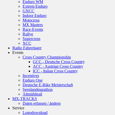
Enduro WM
Extrem Enduro
GNCC
Indoor Enduro
Motocross
MX Masters
Race-Events
Rallye
Supercross
XCC
Radio Fahrerlager
Events
Cross Country Championship
GCC - Deutsche Cross Country
ACC - Austrian Cross Country
ICC - Italian Cross Country
Incentives
Enduro One
Deutsche E-Bike Meisterschaft
Seenlandmarathon
Altmühltrail
MX-TRACKS
Daten erfassen / ändern
Service
Logodownload