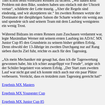
Titel schon beim vorletzten Rennen zu sichern. „Wir hatten kein
Problem mit dem Bike, sondern haben uns einfach mit der Uhrzeit
vertan“, schilderte der Lette traurig. „Aber die Regeln sind
eindeutig, und wir akzeptieren sie.“ Im zweiten Rennen wetzte der
Dominator der diesjährigen Saison die Scharte wieder ein wenig aus
und spendete sich und seinem Team mit dem Laufsieg wenigstens
ein wenig Trost.
Während Bidzans im ersten Rennen zum Zuschauen verdammt war,
legte Maximilian Werner mit seinem ersten Laufsieg im ADAC MX
Junior Cup 85 den Grundstein zu seinem bisher größten Erfolg.
Denn obwohl der 13-Jährige im zweiten Durchgang nur auf Rang
sieben durchs Ziel fuhr, reichte es auch für den Tagessieg.
„Als mein Mechaniker mir gesagt hat, dass ich die Tageswertung
gewonnen habe, bin ich schier ausgeflippt vor Freude“, zeigte sich
der Schüler begeistert von seinem Erfolg. „Der Start zum zweiten
Lauf war nicht gut und ich konnte mich auch nur ein paar Plätze
verbessern. Verrückt, dass es trotzdem zum Tagessieg gereicht hat!“
Ergebnis MX Masters
Ergebnis MX Youngster Cup
Ergebnis MX Junior Cup 85