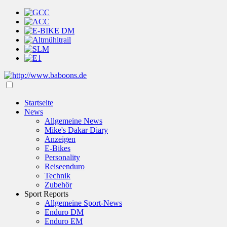
Startseite
News
Allgemeine News
Mike's Dakar Diary
Anzeigen
E-Bikes
Personality
Reiseenduro
Technik
Zubehör
Sport Reports
Allgemeine Sport-News
Enduro DM
Enduro EM