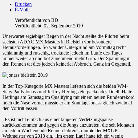
Drucken
E-Mail
Veröffentlicht von
BD
Veröffentlicht: 02. September 2019
Unerwartet ergiebiger Regen in der Nacht stellte die Piloten beim
sechsten ADAC MX Masters in Bielstein vor besondere
Herausforderungen. So war der Untergrund am Vormittag recht
schlammig und rutschig, trocknete jedoch im Laufe des Tages
immer weiter ab und bot zunehmend mehr Grip. Der Spannung in
den Rennen tat dies jedoch keinerlei Abbruch. Ganz im Gegenteil.
In der Top-Kategorie MX Masters lieferten sich die beiden WM-
Stars Pauls Jonass und Jeffrey Herlings ein packendes Duell. Hatte
Herlings am Samstag im Qualifying mit einem neuen Rundenrekord
noch die Nase vorne, musste er am Sonntag Jonass gleich zweimal
den Vortritt lassen.
„Es ist nicht einfach aus einer längeren Verletzungspause
zurückzukommen und gegen die Jungs anzutreten, die seit Monaten
an jedem Wochenende Rennen fahren“, räumte der MXGP-
Weltmeister von 2018 ein. „Im ersten Lauf hatte ich ein wenig