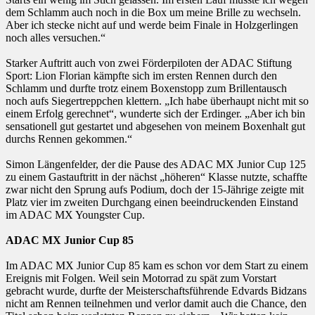
dem Schlamm auch noch in die Box um meine Brille zu wechseln.
Aber ich stecke nicht auf und werde beim Finale in Holzgerlingen
noch alles versuchen.“
Starker Auftritt auch von zwei Förderpiloten der ADAC Stiftung
Sport: Lion Florian kämpfte sich im ersten Rennen durch den
Schlamm und durfte trotz einem Boxenstopp zum Brillentausch
noch aufs Siegertreppchen klettern. „Ich habe überhaupt nicht mit so
einem Erfolg gerechnet“, wunderte sich der Erdinger. „Aber ich bin
sensationell gut gestartet und abgesehen von meinem Boxenhalt gut
durchs Rennen gekommen.“
Simon Längenfelder, der die Pause des ADAC MX Junior Cup 125
zu einem Gastauftritt in der nächst „höheren“ Klasse nutzte, schaffte
zwar nicht den Sprung aufs Podium, doch der 15-Jährige zeigte mit
Platz vier im zweiten Durchgang einen beeindruckenden Einstand
im ADAC MX Youngster Cup.
ADAC MX Junior Cup 85
Im ADAC MX Junior Cup 85 kam es schon vor dem Start zu einem
Ereignis mit Folgen. Weil sein Motorrad zu spät zum Vorstart
gebracht wurde, durfte der Meisterschaftsführende Edvards Bidzans
nicht am Rennen teilnehmen und verlor damit auch die Chance, den