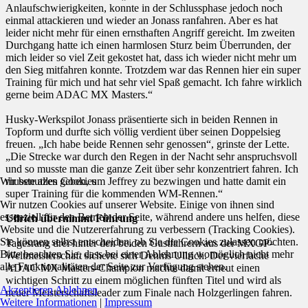
Anlaufschwierigkeiten, konnte in der Schlussphase jedoch noch
einmal attackieren und wieder an Jonass ranfahren. Aber es hat
leider nicht mehr für einen ernsthaften Angriff gereicht. Im zweiten
Durchgang hatte ich einen harmlosen Sturz beim Überrunden, der
mich leider so viel Zeit gekostet hat, dass ich wieder nicht mehr um
den Sieg mitfahren konnte. Trotzdem war das Rennen hier ein super
Training für mich und hat sehr viel Spaß gemacht. Ich fahre wirklich
gerne beim ADAC MX Masters.“
Husky-Werkspilot Jonass präsentierte sich in beiden Rennen in
Topform und durfte sich völlig verdient über seinen Doppelsieg
freuen. „Ich habe beide Rennen sehr genossen“, grinste der Lette.
„Die Strecke war durch den Regen in der Nacht sehr anspruchsvoll
und so musste man die ganze Zeit über sehr konzentriert fahren. Ich
Wir benutzen Cookies
musste alles geben, um Jeffrey zu bezwingen und hatte damit ein
super Training für die kommenden WM-Rennen.“
Wir nutzen Cookies auf unserer Website. Einige von ihnen sind
essenziell für den Betrieb der Seite, während andere uns helfen, diese
Ullrich übernimmt Führung
Website und die Nutzererfahrung zu verbessern (Tracking Cookies).
Sie können selbst entscheiden, ob Sie die Cookies zulassen möchten.
Tagesrang drei hinter den beiden Gastfahrern aus der MXGP-
Bitte beachten Sie, dass bei einer Ablehnung womöglich nicht mehr
Weltmeisterschaft sicherte sich Dennis Ullrich. Der vierfache
alle Funktionalitäten der Seite zur Verfügung stehen.
ADAC MX Masters-Champion machte damit erneut einen
wichtigen Schritt zu einem möglichen fünften Titel und wird als
Akzeptieren
Ablehnen
neuer Meisterschaftsleader zum Finale nach Holzgerlingen fahren.
Weitere Informationen
|
Impressum