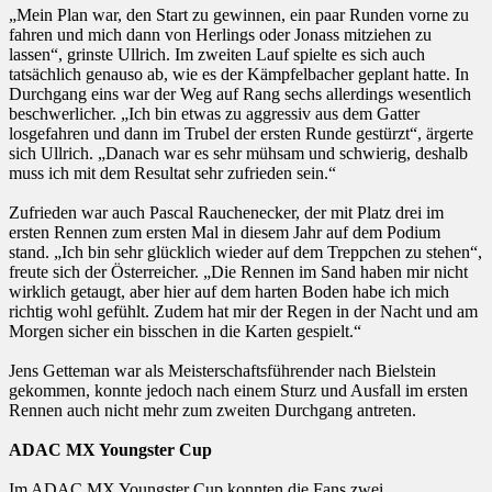
„Mein Plan war, den Start zu gewinnen, ein paar Runden vorne zu
fahren und mich dann von Herlings oder Jonass mitziehen zu
lassen“, grinste Ullrich. Im zweiten Lauf spielte es sich auch
tatsächlich genauso ab, wie es der Kämpfelbacher geplant hatte. In
Durchgang eins war der Weg auf Rang sechs allerdings wesentlich
beschwerlicher. „Ich bin etwas zu aggressiv aus dem Gatter
losgefahren und dann im Trubel der ersten Runde gestürzt“, ärgerte
sich Ullrich. „Danach war es sehr mühsam und schwierig, deshalb
muss ich mit dem Resultat sehr zufrieden sein.“
Zufrieden war auch Pascal Rauchenecker, der mit Platz drei im
ersten Rennen zum ersten Mal in diesem Jahr auf dem Podium
stand. „Ich bin sehr glücklich wieder auf dem Treppchen zu stehen“,
freute sich der Österreicher. „Die Rennen im Sand haben mir nicht
wirklich getaugt, aber hier auf dem harten Boden habe ich mich
richtig wohl gefühlt. Zudem hat mir der Regen in der Nacht und am
Morgen sicher ein bisschen in die Karten gespielt.“
Jens Getteman war als Meisterschaftsführender nach Bielstein
gekommen, konnte jedoch nach einem Sturz und Ausfall im ersten
Rennen auch nicht mehr zum zweiten Durchgang antreten.
ADAC MX Youngster Cup
Im ADAC MX Youngster Cup konnten die Fans zwei