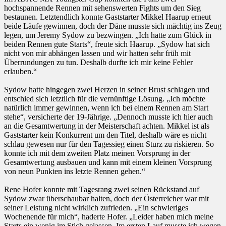
hochspannende Rennen mit sehenswerten Fights um den Sieg
bestaunen. Letztendlich konnte Gaststarter Mikkel Haarup erneut
beide Läufe gewinnen, doch der Däne musste sich mächtig ins Zeug
legen, um Jeremy Sydow zu bezwingen. „Ich hatte zum Glück in
beiden Rennen gute Starts“, freute sich Haarup. „Sydow hat sich
nicht von mir abhängen lassen und wir hatten sehr früh mit
Überrundungen zu tun. Deshalb durfte ich mir keine Fehler
erlauben.“
Sydow hatte hingegen zwei Herzen in seiner Brust schlagen und
entschied sich letztlich für die vernünftige Lösung. „Ich möchte
natürlich immer gewinnen, wenn ich bei einem Rennen am Start
stehe“, versicherte der 19-Jährige. „Dennoch musste ich hier auch
an die Gesamtwertung in der Meisterschaft achten. Mikkel ist als
Gaststarter kein Konkurrent um den Titel, deshalb wäre es nicht
schlau gewesen nur für den Tagessieg einen Sturz zu riskieren. So
konnte ich mit dem zweiten Platz meinen Vorsprung in der
Gesamtwertung ausbauen und kann mit einem kleinen Vorsprung
von neun Punkten ins letzte Rennen gehen.“
Rene Hofer konnte mit Tagesrang zwei seinen Rückstand auf
Sydow zwar überschaubar halten, doch der Österreicher war mit
seiner Leistung nicht wirklich zufrieden. „Ein schwieriges
Wochenende für mich“, haderte Hofer. „Leider haben mich meine
Starts ein wenig im Stich gelassen. Im ersten Lauf musste ich wegen