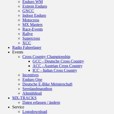
Enduro WM
Extrem Enduro
GNCC
Indoor Enduro
Motocross
MX Masters
Race-Events
Rallye
Supercross
XCC
Radio Fahrerlager
Events
Cross Country Championship
GCC - Deutsche Cross Country
ACC - Austrian Cross Country
ICC - Italian Cross Country
Incentives
Enduro One
Deutsche E-Bike Meisterschaft
Seenlandmarathon
Altmühltrail
MX-TRACKS
Daten erfassen / ändern
Service
Logodownload