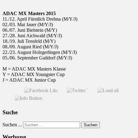
ADAC MX Masters 2015
11./12. April Fürstlich Drehna (M/Y/J)
02./03. Mai Jauer (M/Y/J)
06./07. Juni Bielstein (M/Y)
27./28. Juni Aichwald (M/Y/J)
18./19. Juli Tensfeld (M/Y)
08./09. August Ried (M/Y/J)
22./23. August Holzgerlingen (M/Y/J)
05./06. September Gaildorf (M/Y/J)
M = ADAC MX Masters Klasse
Y = ADAC MX Youngster Cup
J = ADAC MX Junior Cup
Suche
Suchen ...
Suchen
Werbung