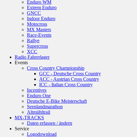
Enduro WM
Extrem Enduro
GNCC
Indoor Enduro
Motocross
MX Masters
Race-Events
Rallye
Supercross
XCC
Radio Fahrerlager
Events
Cross Country Championship
GCC - Deutsche Cross Country
ACC - Austrian Cross Country
ICC - Italian Cross Country
Incentives
Enduro One
Deutsche E-Bike Meisterschaft
Seenlandmarathon
Altmühltrail
MX-TRACKS
Daten erfassen / ändern
Service
Logodownload