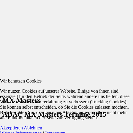
Wir benutzen Cookies
Wir nutzen Cookies auf unserer Website. Einige von ihnen sind
essenziell für den Betrieb der Seite, während andere uns helfen, diese
MX Masters
Website und die Nutzererfahrung zu verbessern (Tracking Cookies).
Sie können selbst entscheiden, ob Sie die Cookies zulassen möchten.
Bitte beachten Sie, dass bei einer Ablehnung womöglich nicht mehr
ADAC MX Masters Termine 2015
alle Funktionalitäten der Seite zur Verfügung stehen.
Akzeptieren
Ablehnen