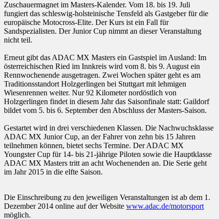
Zuschauermagnet im Masters-Kalender. Vom 18. bis 19. Juli
fungiert das schleswig-holsteinische Tensfeld als Gastgeber für die
europäische Motocross-Elite. Der Kurs ist ein Fall für
Sandspezialisten. Der Junior Cup nimmt an dieser Veranstaltung
nicht teil.
Erneut gibt das ADAC MX Masters ein Gastspiel im Ausland: Im
österreichischen Ried im Innkreis wird vom 8. bis 9. August ein
Rennwochenende ausgetragen. Zwei Wochen später geht es am
Traditionsstandort Holzgerlingen bei Stuttgart mit lehmigen
Wiesenrennen weiter. Nur 92 Kilometer nordöstlich von
Holzgerlingen findet in diesem Jahr das Saisonfinale statt: Gaildorf
bildet vom 5. bis 6. September den Abschluss der Masters-Saison.
Gestartet wird in drei verschiedenen Klassen. Die Nachwuchsklasse
ADAC MX Junior Cup, an der Fahrer von zehn bis 15 Jahren
teilnehmen können, bietet sechs Termine. Der ADAC MX
Youngster Cup für 14- bis 21-jährige Piloten sowie die Hauptklasse
ADAC MX Masters tritt an acht Wochenenden an. Die Serie geht
im Jahr 2015 in die elfte Saison.
Die Einschreibung zu den jeweiligen Veranstaltungen ist ab dem 1.
Dezember 2014 online auf der Website
www.adac.de/motorsport
möglich.