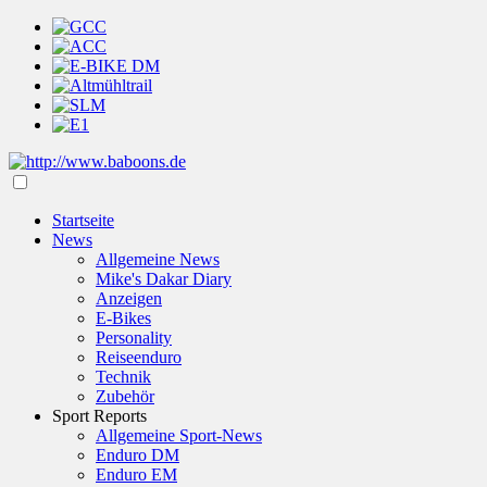
Startseite
News
Allgemeine News
Mike's Dakar Diary
Anzeigen
E-Bikes
Personality
Reiseenduro
Technik
Zubehör
Sport Reports
Allgemeine Sport-News
Enduro DM
Enduro EM