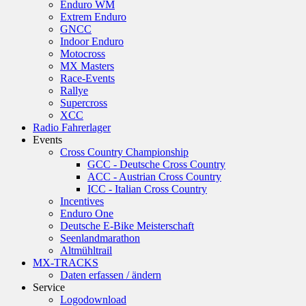
Enduro WM
Extrem Enduro
GNCC
Indoor Enduro
Motocross
MX Masters
Race-Events
Rallye
Supercross
XCC
Radio Fahrerlager
Events
Cross Country Championship
GCC - Deutsche Cross Country
ACC - Austrian Cross Country
ICC - Italian Cross Country
Incentives
Enduro One
Deutsche E-Bike Meisterschaft
Seenlandmarathon
Altmühltrail
MX-TRACKS
Daten erfassen / ändern
Service
Logodownload