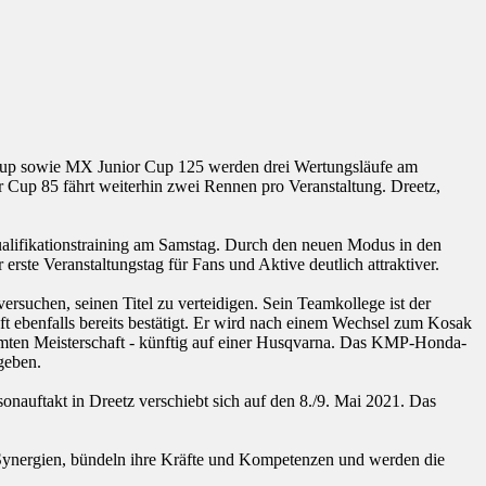
up sowie MX Junior Cup 125 werden drei Wertungsläufe am
Cup 85 fährt weiterhin zwei Rennen pro Veranstaltung. Dreetz,
 Qualifikationstraining am Samstag. Durch den neuen Modus in den
ste Veranstaltungstag für Fans und Aktive deutlich attraktiver.
suchen, seinen Titel zu verteidigen. Sein Teamkollege ist der
t ebenfalls bereits bestätigt. Er wird nach einem Wechsel zum Kosak
samten Meisterschaft - künftig auf einer Husqvarna. Das KMP-Honda-
egeben.
ftakt in Dreetz verschiebt sich auf den 8./9. Mai 2021. Das
Synergien, bündeln ihre Kräfte und Kompetenzen und werden die