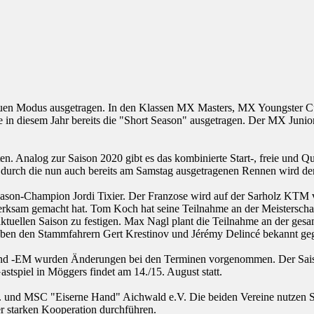
en Modus ausgetragen. In den Klassen MX Masters, MX Youngster C
diesem Jahr bereits die "Short Season" ausgetragen. Der MX Junior 
tten. Analog zur Saison 2020 gibt es das kombinierte Start-, freie und
urch die nun auch bereits am Samstag ausgetragenen Rennen wird der er
son-Champion Jordi Tixier. Der Franzose wird auf der Sarholz KTM ver
erksam gemacht hat. Tom Koch hat seine Teilnahme an der Meisterschaf
 aktuellen Saison zu festigen. Max Nagl plant die Teilnahme an der ge
eben den Stammfahrern Gert Krestinov und Jérémy Delincé bekannt g
 -EM wurden Änderungen bei den Terminen vorgenommen. Der Saisonau
stspiel in Möggers findet am 14./15. August statt.
V. und MSC "Eiserne Hand" Aichwald e.V. Die beiden Vereine nutzen 
 starken Kooperation durchführen.