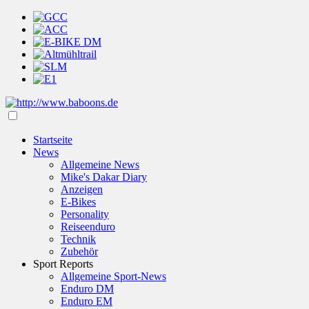
Startseite
News
Allgemeine News
Mike's Dakar Diary
Anzeigen
E-Bikes
Personality
Reiseenduro
Technik
Zubehör
Sport Reports
Allgemeine Sport-News
Enduro DM
Enduro EM