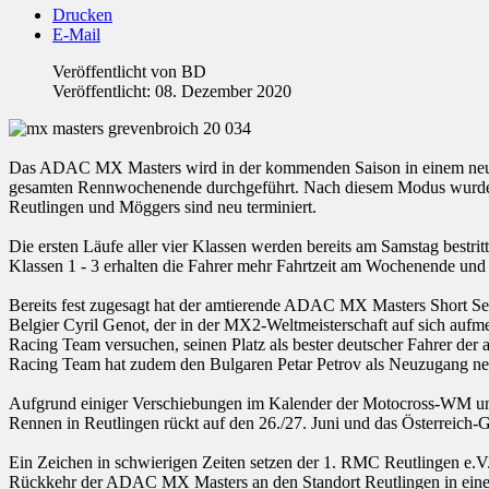
Drucken
E-Mail
Veröffentlicht von
BD
Veröffentlicht: 08. Dezember 2020
Das ADAC MX Masters wird in der kommenden Saison in einem neu
gesamten Rennwochenende durchgeführt. Nach diesem Modus wurde in 
Reutlingen und Möggers sind neu terminiert.
Die ersten Läufe aller vier Klassen werden bereits am Samstag bestri
Klassen 1 - 3 erhalten die Fahrer mehr Fahrtzeit am Wochenende und d
Bereits fest zugesagt hat der amtierende ADAC MX Masters Short Sea
Belgier Cyril Genot, der in der MX2-Weltmeisterschaft auf sich aufm
Racing Team versuchen, seinen Platz als bester deutscher Fahrer der
Racing Team hat zudem den Bulgaren Petar Petrov als Neuzugang n
Aufgrund einiger Verschiebungen im Kalender der Motocross-WM und
Rennen in Reutlingen rückt auf den 26./27. Juni und das Österreich-Ga
Ein Zeichen in schwierigen Zeiten setzen der 1. RMC Reutlingen e.
Rückkehr der ADAC MX Masters an den Standort Reutlingen in einer