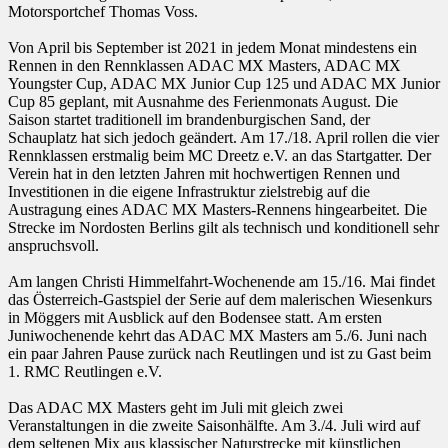
Motorsportchef Thomas Voss.
Von April bis September ist 2021 in jedem Monat mindestens ein
Rennen in den Rennklassen ADAC MX Masters, ADAC MX
Youngster Cup, ADAC MX Junior Cup 125 und ADAC MX Junior
Cup 85 geplant, mit Ausnahme des Ferienmonats August. Die
Saison startet traditionell im brandenburgischen Sand, der
Schauplatz hat sich jedoch geändert. Am 17./18. April rollen die vier
Rennklassen erstmalig beim MC Dreetz e.V. an das Startgatter. Der
Verein hat in den letzten Jahren mit hochwertigen Rennen und
Investitionen in die eigene Infrastruktur zielstrebig auf die
Austragung eines ADAC MX Masters-Rennens hingearbeitet. Die
Strecke im Nordosten Berlins gilt als technisch und konditionell sehr
anspruchsvoll.
Am langen Christi Himmelfahrt-Wochenende am 15./16. Mai findet
das Österreich-Gastspiel der Serie auf dem malerischen Wiesenkurs
in Möggers mit Ausblick auf den Bodensee statt. Am ersten
Juniwochenende kehrt das ADAC MX Masters am 5./6. Juni nach
ein paar Jahren Pause zurück nach Reutlingen und ist zu Gast beim
1. RMC Reutlingen e.V.
Das ADAC MX Masters geht im Juli mit gleich zwei
Veranstaltungen in die zweite Saisonhälfte. Am 3./4. Juli wird auf
dem seltenen Mix aus klassischer Naturstrecke mit künstlichen