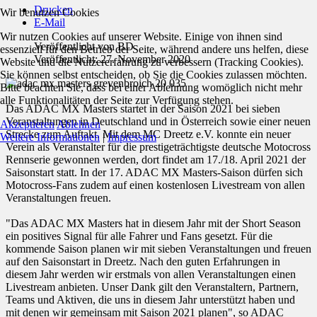
Drucken
Wir benutzen Cookies
E-Mail
Wir nutzen Cookies auf unserer Website. Einige von ihnen sind
Veröffentlicht von
BD
essenziell für den Betrieb der Seite, während andere uns helfen, diese
Veröffentlicht: 27. November 2020
Website und die Nutzererfahrung zu verbessern (Tracking Cookies).
Sie können selbst entscheiden, ob Sie die Cookies zulassen möchten.
Bitte beachten Sie, dass bei einer Ablehnung womöglich nicht mehr
alle Funktionalitäten der Seite zur Verfügung stehen.
Das ADAC MX Masters startet in der Saison 2021 bei sieben
Veranstaltungen in Deutschland und in Österreich sowie einer neuen
Akzeptieren
Ablehnen
Strecke zum Auftakt. Mit dem MC Dreetz e.V. konnte ein neuer
Weitere Informationen
|
Impressum
Verein als Veranstalter für die prestigeträchtigste deutsche Motocross
Rennserie gewonnen werden, dort findet am 17./18. April 2021 der
Saisonstart statt. In der 17. ADAC MX Masters-Saison dürfen sich
Motocross-Fans zudem auf einen kostenlosen Livestream von allen
Veranstaltungen freuen.
"Das ADAC MX Masters hat in diesem Jahr mit der Short Season
ein positives Signal für alle Fahrer und Fans gesetzt. Für die
kommende Saison planen wir mit sieben Veranstaltungen und freuen
auf den Saisonstart in Dreetz. Nach den guten Erfahrungen in
diesem Jahr werden wir erstmals von allen Veranstaltungen einen
Livestream anbieten. Unser Dank gilt den Veranstaltern, Partnern,
Teams und Aktiven, die uns in diesem Jahr unterstützt haben und
mit denen wir gemeinsam mit Saison 2021 planen", so ADAC