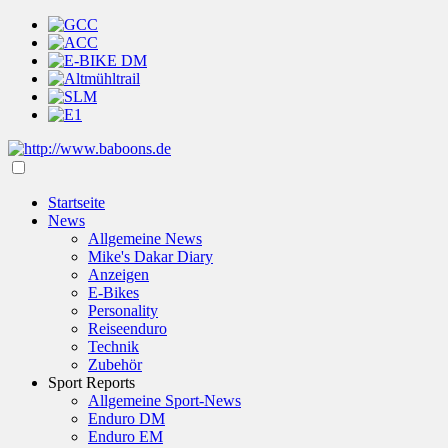
Startseite
News
Allgemeine News
Mike's Dakar Diary
Anzeigen
E-Bikes
Personality
Reiseenduro
Technik
Zubehör
Sport Reports
Allgemeine Sport-News
Enduro DM
Enduro EM