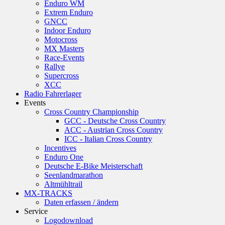
Enduro WM
Extrem Enduro
GNCC
Indoor Enduro
Motocross
MX Masters
Race-Events
Rallye
Supercross
XCC
Radio Fahrerlager
Events
Cross Country Championship
GCC - Deutsche Cross Country
ACC - Austrian Cross Country
ICC - Italian Cross Country
Incentives
Enduro One
Deutsche E-Bike Meisterschaft
Seenlandmarathon
Altmühltrail
MX-TRACKS
Daten erfassen / ändern
Service
Logodownload