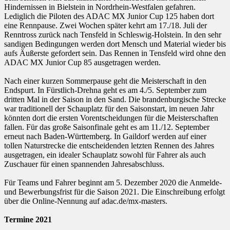
Hindernissen in Bielstein in Nordrhein-Westfalen gefahren.
Lediglich die Piloten des ADAC MX Junior Cup 125 haben dort
eine Rennpause. Zwei Wochen später kehrt am 17./18. Juli der
Renntross zurück nach Tensfeld in Schleswig-Holstein. In den sehr
sandigen Bedingungen werden dort Mensch und Material wieder bis
aufs Äußerste gefordert sein. Das Rennen in Tensfeld wird ohne den
ADAC MX Junior Cup 85 ausgetragen werden.
Nach einer kurzen Sommerpause geht die Meisterschaft in den
Endspurt. In Fürstlich-Drehna geht es am 4./5. September zum
dritten Mal in der Saison in den Sand. Die brandenburgische Strecke
war traditionell der Schauplatz für den Saisonstart, im neuen Jahr
könnten dort die ersten Vorentscheidungen für die Meisterschaften
fallen. Für das große Saisonfinale geht es am 11./12. September
erneut nach Baden-Württemberg. In Gaildorf werden auf einer
tollen Naturstrecke die entscheidenden letzten Rennen des Jahres
ausgetragen, ein idealer Schauplatz sowohl für Fahrer als auch
Zuschauer für einen spannenden Jahresabschluss.
Für Teams und Fahrer beginnt am 5. Dezember 2020 die Anmelde-
und Bewerbungsfrist für die Saison 2021. Die Einschreibung erfolgt
über die Online-Nennung auf adac.de/mx-masters.
Termine 2021