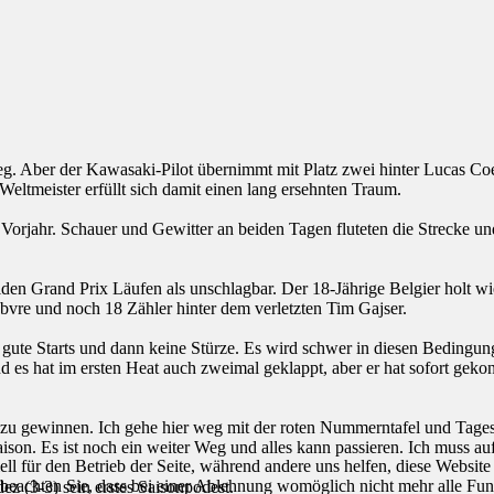
. Aber der Kawasaki-Pilot übernimmt mit Platz zwei hinter Lucas Co
tmeister erfüllt sich damit einen lang ersehnten Traum.
m Vorjahr. Schauer und Gewitter an beiden Tagen fluteten die Strecke 
en Grand Prix Läufen als unschlagbar. Der 18-Jährige Belgier holt wi
vre und noch 18 Zähler hinter dem verletzten Tim Gajser.
n gute Starts und dann keine Stürze. Es wird schwer in diesen Bedingun
d es hat im ersten Heat auch zweimal geklappt, aber er hat sofort geko
ls zu gewinnen. Ich gehe hier weg mit der roten Nummerntafel und Tagesra
ison. Es ist noch ein weiter Weg und alles kann passieren. Ich muss auf
ell für den Betrieb der Seite, während andere uns helfen, diese Websit
 beachten Sie, dass bei einer Ablehnung womöglich nicht mehr alle Funk
 (3-3) sein erstes Saisonpodest.