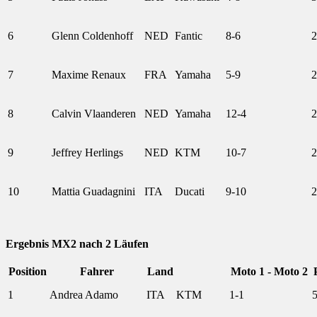
6
Glenn Coldenhoff
NED
Fantic
8-6
2
7
Maxime Renaux
FRA
Yamaha
5-9
2
8
Calvin Vlaanderen
NED
Yamaha
12-4
2
9
Jeffrey Herlings
NED
KTM
10-7
2
10
Mattia Guadagnini
ITA
Ducati
9-10
2
Ergebnis MX2 nach 2 Läufen
Position
Fahrer
Land
Moto 1 - Moto 2
1
Andrea Adamo
ITA
KTM
1-1