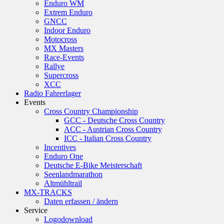
Enduro WM
Extrem Enduro
GNCC
Indoor Enduro
Motocross
MX Masters
Race-Events
Rallye
Supercross
XCC
Radio Fahrerlager
Events
Cross Country Championship
GCC - Deutsche Cross Country
ACC - Austrian Cross Country
ICC - Italian Cross Country
Incentives
Enduro One
Deutsche E-Bike Meisterschaft
Seenlandmarathon
Altmühltrail
MX-TRACKS
Daten erfassen / ändern
Service
Logodownload