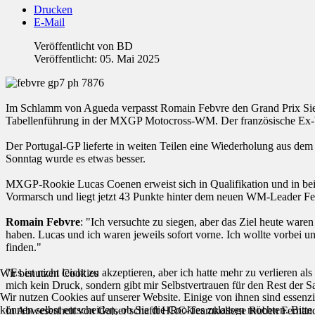
Drucken
E-Mail
Veröffentlicht von
BD
Veröffentlicht: 05. Mai 2025
Im Schlamm von Agueda verpasst Romain Febvre den Grand Prix Sieg
Tabellenführung in der MXGP Motocross-WM. Der französische Ex-Wel
Der Portugal-GP lieferte in weiten Teilen eine Wiederholung aus de
Sonntag wurde es etwas besser.
MXGP-Rookie Lucas Coenen erweist sich in Qualifikation und in beid
Vormarsch und liegt jetzt 43 Punkte hinter dem neuen WM-Leader Feb
Romain Febvre
: "Ich versuchte zu siegen, aber das Ziel heute ware
haben. Lucas und ich waren jeweils sofort vorne. Ich wollte vorbei un
finden."
"Es ist nicht leicht zu akzeptieren, aber ich hatte mehr zu verlieren a
Wir benutzen Cookies
mich kein Druck, sondern gibt mir Selbstvertrauen für den Rest der Sa
Wir nutzen Cookies auf unserer Website. Einige von ihnen sind essenzi
können selbst entscheiden, ob Sie die Cookies zulassen möchten. Bitte
In Abwesenheit von Gajser schafft HRC-Teamkollege Ruben Fernandez