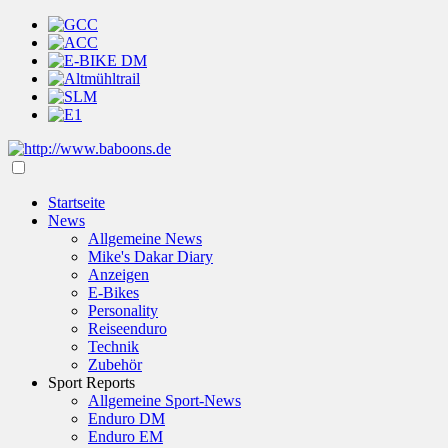
Startseite
News
Allgemeine News
Mike's Dakar Diary
Anzeigen
E-Bikes
Personality
Reiseenduro
Technik
Zubehör
Sport Reports
Allgemeine Sport-News
Enduro DM
Enduro EM