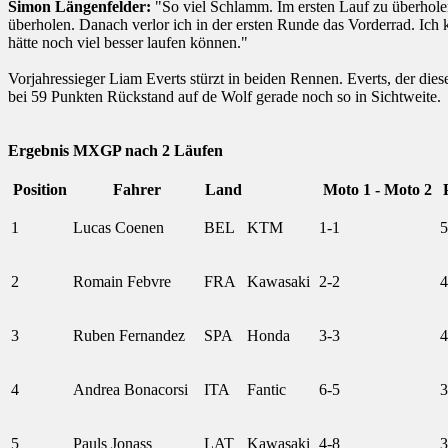
Simon Längenfelder:
"So viel Schlamm. Im ersten Lauf zu überholen,
überholen. Danach verlor ich in der ersten Runde das Vorderrad. Ich 
hätte noch viel besser laufen können."
Vorjahressieger Liam Everts stürzt in beiden Rennen. Everts, der die
bei 59 Punkten Rückstand auf de Wolf gerade noch so in Sichtweite.
Ergebnis MXGP nach 2 Läufen
Position
Fahrer
Land
Moto 1 - Moto 2
1
Lucas Coenen
BEL
KTM
1-1
5
2
Romain Febvre
FRA
Kawasaki
2-2
4
3
Ruben Fernandez
SPA
Honda
3-3
4
4
Andrea Bonacorsi
ITA
Fantic
6-5
3
5
Pauls Jonass
LAT
Kawasaki
4-8
3