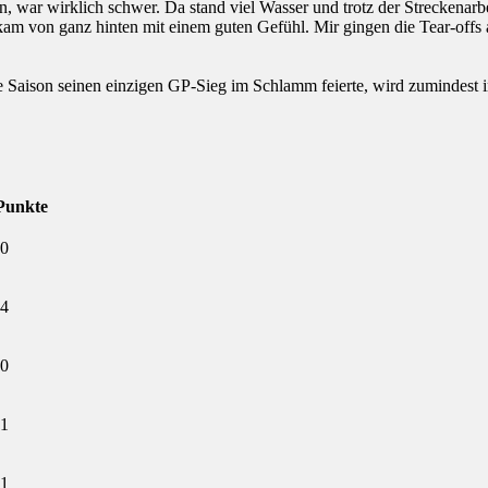
 war wirklich schwer. Da stand viel Wasser und trotz der Streckenarbe
kam von ganz hinten mit einem guten Gefühl. Mir gingen die Tear-offs 
se Saison seinen einzigen GP-Sieg im Schlamm feierte, wird zumindest 
Punkte
0
4
0
1
1