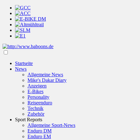
Startseite
News
Allgemeine News
Mike's Dakar Diary
Anzeigen
E-Bikes
Personality
Reiseenduro
Technik
Zubehör
Sport Reports
Allgemeine Sport-News
Enduro DM
Enduro EM