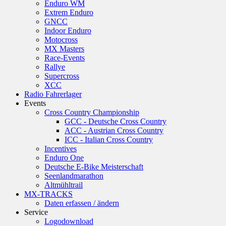
Enduro WM
Extrem Enduro
GNCC
Indoor Enduro
Motocross
MX Masters
Race-Events
Rallye
Supercross
XCC
Radio Fahrerlager
Events
Cross Country Championship
GCC - Deutsche Cross Country
ACC - Austrian Cross Country
ICC - Italian Cross Country
Incentives
Enduro One
Deutsche E-Bike Meisterschaft
Seenlandmarathon
Altmühltrail
MX-TRACKS
Daten erfassen / ändern
Service
Logodownload