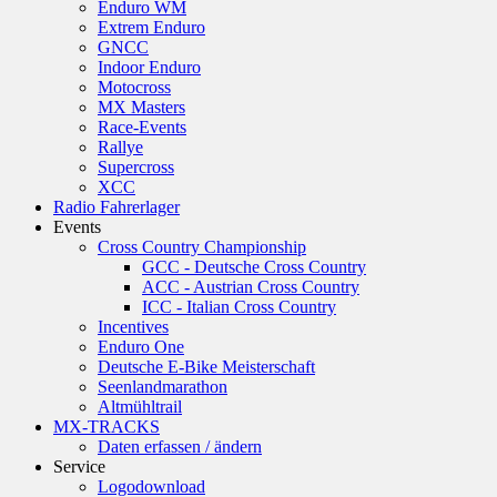
Enduro WM
Extrem Enduro
GNCC
Indoor Enduro
Motocross
MX Masters
Race-Events
Rallye
Supercross
XCC
Radio Fahrerlager
Events
Cross Country Championship
GCC - Deutsche Cross Country
ACC - Austrian Cross Country
ICC - Italian Cross Country
Incentives
Enduro One
Deutsche E-Bike Meisterschaft
Seenlandmarathon
Altmühltrail
MX-TRACKS
Daten erfassen / ändern
Service
Logodownload