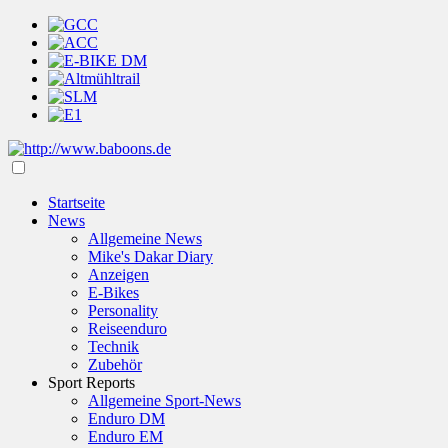
Startseite
News
Allgemeine News
Mike's Dakar Diary
Anzeigen
E-Bikes
Personality
Reiseenduro
Technik
Zubehör
Sport Reports
Allgemeine Sport-News
Enduro DM
Enduro EM