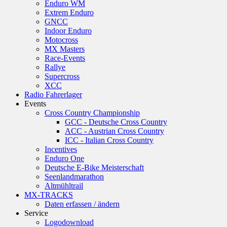
Enduro WM
Extrem Enduro
GNCC
Indoor Enduro
Motocross
MX Masters
Race-Events
Rallye
Supercross
XCC
Radio Fahrerlager
Events
Cross Country Championship
GCC - Deutsche Cross Country
ACC - Austrian Cross Country
ICC - Italian Cross Country
Incentives
Enduro One
Deutsche E-Bike Meisterschaft
Seenlandmarathon
Altmühltrail
MX-TRACKS
Daten erfassen / ändern
Service
Logodownload