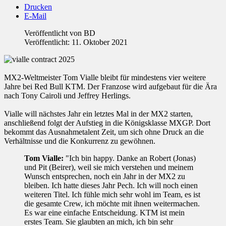
Drucken
E-Mail
Veröffentlicht von
BD
Veröffentlicht: 11. Oktober 2021
MX2-Weltmeister Tom Vialle bleibt für mindestens vier weitere
Jahre bei Red Bull KTM. Der Franzose wird aufgebaut für die Ära
nach Tony Cairoli und Jeffrey Herlings.
Vialle will nächstes Jahr ein letztes Mal in der MX2 starten,
anschließend folgt der Aufstieg in die Königsklasse MXGP. Dort
bekommt das Ausnahmetalent Zeit, um sich ohne Druck an die
Verhältnisse und die Konkurrenz zu gewöhnen.
Tom Vialle:
"Ich bin happy. Danke an Robert (Jonas)
und Pit (Beirer), weil sie mich verstehen und meinem
Wunsch entsprechen, noch ein Jahr in der MX2 zu
bleiben. Ich hatte dieses Jahr Pech. Ich will noch einen
weiteren Titel. Ich fühle mich sehr wohl im Team, es ist
die gesamte Crew, ich möchte mit ihnen weitermachen.
Es war eine einfache Entscheidung. KTM ist mein
erstes Team. Sie glaubten an mich, ich bin sehr