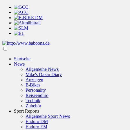
Startseite
News
Allgemeine News
Mike's Dakar Diary
Anzeigen
E-Bikes
Personality
Reiseenduro
Technik
Zubehör
Sport Reports
Allgemeine Sport-News
Enduro DM
Enduro EM