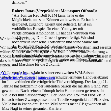
dankbar."
Robert Jonas (Vizepräsident Motorsport Offroad):
"Als Tom zu Red Bull KTM kam, hatte er die
Möglichkeit, uns sein Können zu beweisen. Er hat hart
gearbeitet, zugehört, gelernt und geliefert. Er ist ein
vorbildliches Beispiel für einen Youngster mit
vergleichbaren Ambitionen. Er hat das Vertrauen von
Joel Smets und Dirk Gruebel gerechtfertigt. Wir sind
Wir benutzen Cookies
hocherfreut über seine Fortschritte und seine Stärke mit
der KTM 250 SX-F. Wir sind stolz, diese Story
Wir nutzen Cookies auf unserer Website. Einige von ihnen sind essenzie
gemeinsam fortzusetzen. Es ist ein phantastisches
während andere uns helfen, diese Website und die Nutzererfahrung zu 
Langfristprojekt. Wenn wir so weitermachen, haben wir
Cookies). Sie können selbst entscheiden, ob Sie die Cookies zulassen 
eine weitere besondere Kombination aus Fahrer, Team
dass bei einer Ablehnung womöglich nicht mehr alle Funktionalitäten 
und Maschine für die Zukunft."
stehen.
Vialle wurde letztes Jahr in seiner erst zweiten WM-Saison
Akzeptieren
Ablehnen
überlegen Weltmeister. Eine unverschuldet erlittene Handverletzung
Weitere Informationen
|
Impressum
im Juni verhindert die erfolgreiche Titelverteidigung. Der knapp 21-
Jährige hat trotzdem in der laufenden Saison die meisten Grand Prix
gewonnen. Nach seinem Triumph beim Heimrennen gestern steht
Vialle bei fünf Saisonerfolgen. Der Sohn von Ex-Profi Fred Vialle
ist nach seiner Zwangspause in der Tabelle vorgerückt auf Platz vier.
Vialle hat in knapp drei Jahren WM bereits mehr GP gewonnen als
Max Nagl in seiner gesamten Karriere.