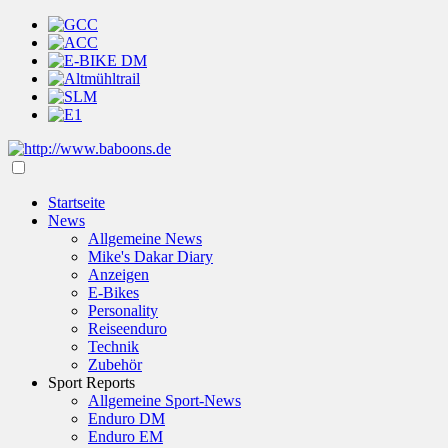
Startseite
News
Allgemeine News
Mike's Dakar Diary
Anzeigen
E-Bikes
Personality
Reiseenduro
Technik
Zubehör
Sport Reports
Allgemeine Sport-News
Enduro DM
Enduro EM