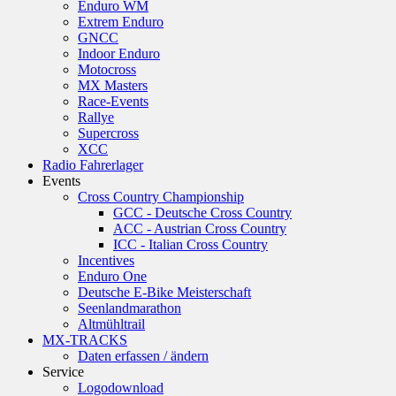
Enduro WM
Extrem Enduro
GNCC
Indoor Enduro
Motocross
MX Masters
Race-Events
Rallye
Supercross
XCC
Radio Fahrerlager
Events
Cross Country Championship
GCC - Deutsche Cross Country
ACC - Austrian Cross Country
ICC - Italian Cross Country
Incentives
Enduro One
Deutsche E-Bike Meisterschaft
Seenlandmarathon
Altmühltrail
MX-TRACKS
Daten erfassen / ändern
Service
Logodownload