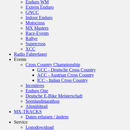
Enduro WM
Extrem Enduro
GNCC
Indoor Enduro
Motocross
MX Masters
Race-Events
Rallye
Supercross
XCC
Radio Fahrerlager
Events
Cross Country Championship
GCC - Deutsche Cross Country
ACC - Austrian Cross Country
ICC - Italian Cross Country
Incentives
Enduro One
Deutsche E-Bike Meisterschaft
Seenlandmarathon
Altmühltrail
MX-TRACKS
Daten erfassen / ändern
Service
Logodownload