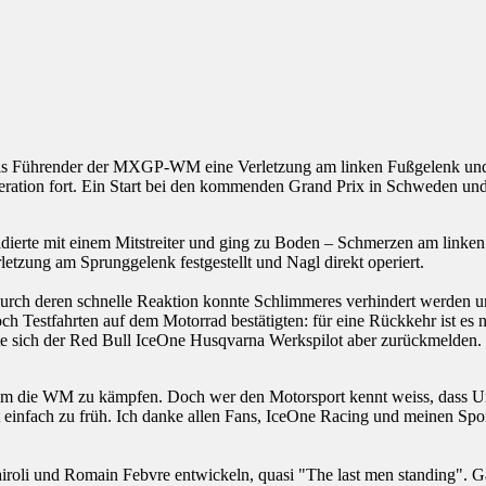
als Führender der MXGP-WM eine Verletzung am linken Fußgelenk und m
ration fort. Ein Start bei den kommenden Grand Prix in Schweden und L
lidierte mit einem Mitstreiter und ging zu Boden – Schmerzen am link
tzung am Sprunggelenk festgestellt und Nagl direkt operiert.
rch deren schnelle Reaktion konnte Schlimmeres verhindert werden und 
ch Testfahrten auf dem Motorrad bestätigten: für eine Rückkehr ist es 
e sich der Red Bull IceOne Husqvarna Werkspilot aber zurückmelden.
um die WM zu kämpfen. Doch wer den Motorsport kennt weiss, dass Unfäl
t einfach zu früh. Ich danke allen Fans, IceOne Racing und meinen Sp
iroli und Romain Febvre entwickeln, quasi "The last men standing". Ga