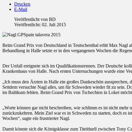
Drucken
E-Mail
Veröffentlicht von
BD
Veröffentlicht: 02. Juli 2015
Beim Grand Prix von Deutschland in Teutschenthal erlitt Max Nagl 
Behandlung in Halle setzte er in den vergangenen Wochen die Regene
Der Unfall ereignete sich im Qualifikationsrennen. Der Deutsche kol
Krankenhaus von Halle. Nach ersten Untersuchungen wurde eine Verle
„Ich muss den Ärzten in Halle ein großes Dankeschön aussprechen, du
Seitdem versuchte Nagl alles, um für Schweden wieder fit zu sein. Do
im Baltikum fehlen. Beim Grand Prix von Tschechien in Loket möcht
„Worte können gar nicht beschreiben, wie schlimm es ist nicht mehr 
zurückzukehren. Mein Ziel war es in Schweden zu starten, doch es is
Wochen“, sagte ein frustrierter Nagl.
Damit könnte sich die Königsklasse zum Titelduell zwischen Tony Ca