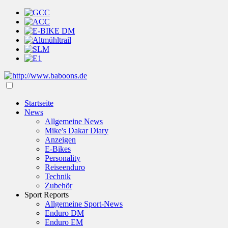
Startseite
News
Allgemeine News
Mike's Dakar Diary
Anzeigen
E-Bikes
Personality
Reiseenduro
Technik
Zubehör
Sport Reports
Allgemeine Sport-News
Enduro DM
Enduro EM