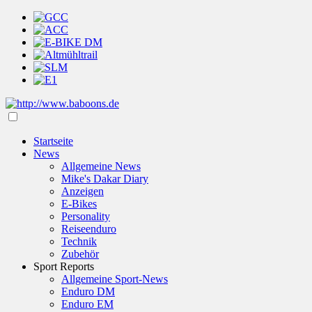
Startseite
News
Allgemeine News
Mike's Dakar Diary
Anzeigen
E-Bikes
Personality
Reiseenduro
Technik
Zubehör
Sport Reports
Allgemeine Sport-News
Enduro DM
Enduro EM