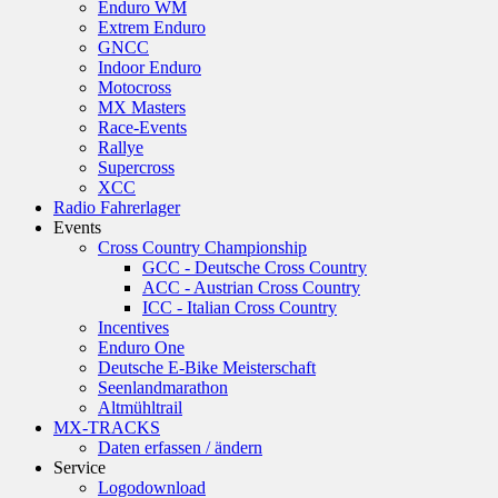
Enduro WM
Extrem Enduro
GNCC
Indoor Enduro
Motocross
MX Masters
Race-Events
Rallye
Supercross
XCC
Radio Fahrerlager
Events
Cross Country Championship
GCC - Deutsche Cross Country
ACC - Austrian Cross Country
ICC - Italian Cross Country
Incentives
Enduro One
Deutsche E-Bike Meisterschaft
Seenlandmarathon
Altmühltrail
MX-TRACKS
Daten erfassen / ändern
Service
Logodownload