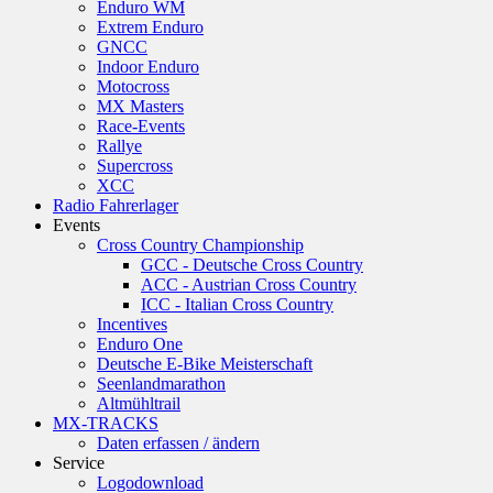
Enduro WM
Extrem Enduro
GNCC
Indoor Enduro
Motocross
MX Masters
Race-Events
Rallye
Supercross
XCC
Radio Fahrerlager
Events
Cross Country Championship
GCC - Deutsche Cross Country
ACC - Austrian Cross Country
ICC - Italian Cross Country
Incentives
Enduro One
Deutsche E-Bike Meisterschaft
Seenlandmarathon
Altmühltrail
MX-TRACKS
Daten erfassen / ändern
Service
Logodownload