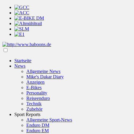
Startseite
News
Allgemeine News
Mike's Dakar Diary
Anzeigen
E-Bikes
Personality
Reiseenduro
Technik
Zubehör
Sport Reports
Allgemeine Sport-News
Enduro DM
Enduro EM