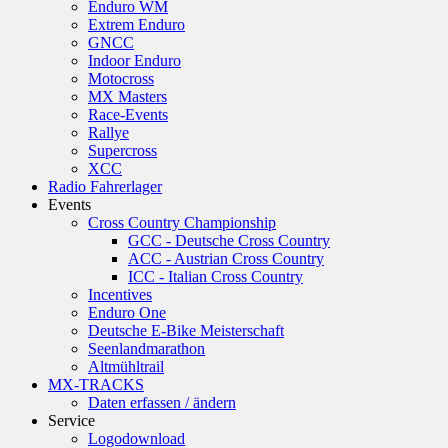
Enduro WM
Extrem Enduro
GNCC
Indoor Enduro
Motocross
MX Masters
Race-Events
Rallye
Supercross
XCC
Radio Fahrerlager
Events
Cross Country Championship
GCC - Deutsche Cross Country
ACC - Austrian Cross Country
ICC - Italian Cross Country
Incentives
Enduro One
Deutsche E-Bike Meisterschaft
Seenlandmarathon
Altmühltrail
MX-TRACKS
Daten erfassen / ändern
Service
Logodownload