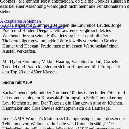
Cookies). Sie können selbst entscheiden, ob Sie die Cookies zulassen 
dass bei einer Ablehnung womöglich nicht mehr alle Funktionalitäten 
stehen.
Akzeptieren
Ablehnen
Lucas startet mit Nummer 104 gegen die Lawrence-Brüder, Jorge
Weitere Informationen
|
Impressum
Prado und Haiden Deegan. Jett Lawrence zeigte sich letztes
Wochenende von seiner Fußverletzung bestens erholt. Der
Titelverteidiger gewann beide Läufe jeweils vor seinem Bruder
Hunter und Deegan. Prado musste im ersten Wertungslauf einen
Ausfall verkraften.
Mit Dylan Ferrandis, Mikkel Haarup, Valentin Guillod, Cornelius
Toendel und Prado klassierten sich in Hangtown fünf Europäer in
den Top 20 der 450er Klasse.
Sacha mit #109
Sacha Coenen geht mit der Nummer 109 ins Gefecht der 250er und
bekommt es mit dem Kawasaki-Führungsduo Seth Hammaker und
Levi Kitchen zu tun. Der Tagessieg in Hangtown ging an Kitchen,
Hammaker und Cole Davies schnappten sich die Laufsiege.
In der AMA Women’s Motocross Championship ist unterdessen die
Teilnahme von Weltmeisterin Lotte van Drunen bestätigt. Die
Niederländerin will sich ebenfalls mit der US Konkurrenz messen