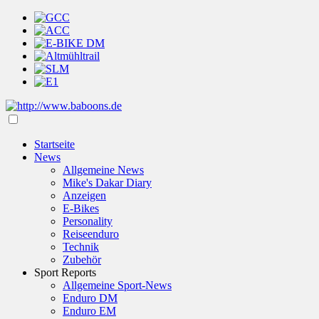
Startseite
News
Allgemeine News
Mike's Dakar Diary
Anzeigen
E-Bikes
Personality
Reiseenduro
Technik
Zubehör
Sport Reports
Allgemeine Sport-News
Enduro DM
Enduro EM