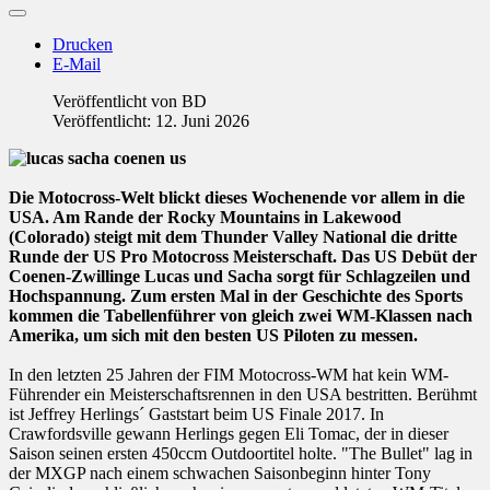
Drucken
E-Mail
Veröffentlicht von
BD
Veröffentlicht: 12. Juni 2026
Die Motocross-Welt blickt dieses Wochenende vor allem in die
USA. Am Rande der Rocky Mountains in Lakewood
(Colorado) steigt mit dem Thunder Valley National die dritte
Runde der US Pro Motocross Meisterschaft. Das US Debüt der
Coenen-Zwillinge Lucas und Sacha sorgt für Schlagzeilen und
Hochspannung. Zum ersten Mal in der Geschichte des Sports
kommen die Tabellenführer von gleich zwei WM-Klassen nach
Amerika, um sich mit den besten US Piloten zu messen.
In den letzten 25 Jahren der FIM Motocross-WM hat kein WM-
Führender ein Meisterschaftsrennen in den USA bestritten. Berühmt
ist Jeffrey Herlings´ Gaststart beim US Finale 2017. In
Crawfordsville gewann Herlings gegen Eli Tomac, der in dieser
Saison seinen ersten 450ccm Outdoortitel holte. "The Bullet" lag in
der MXGP nach einem schwachen Saisonbeginn hinter Tony