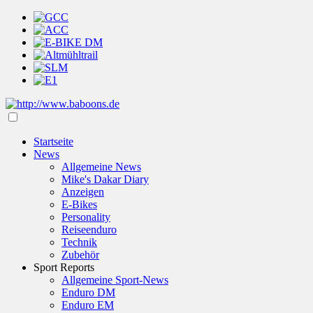
Startseite
News
Allgemeine News
Mike's Dakar Diary
Anzeigen
E-Bikes
Personality
Reiseenduro
Technik
Zubehör
Sport Reports
Allgemeine Sport-News
Enduro DM
Enduro EM