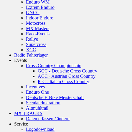
Enduro WM
Extrem Enduro
GNCC
Indoor Enduro
Motocross
MX Masters
Race-Events
Rallye
Supercross
XCC
Radio Fahrerlager
Events
Cross Country Championship
GCC - Deutsche Cross Country
ACC - Austrian Cross Country
ICC - Italian Cross Country
Incentives
Enduro One
Deutsche E-Bike Meisterschaft
Seenlandmarathon
Altmühltrail
MX-TRACKS
Daten erfassen / ändern
Service
Logodownload