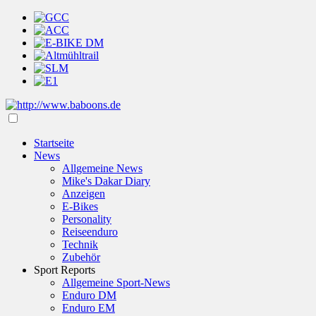
Startseite
News
Allgemeine News
Mike's Dakar Diary
Anzeigen
E-Bikes
Personality
Reiseenduro
Technik
Zubehör
Sport Reports
Allgemeine Sport-News
Enduro DM
Enduro EM