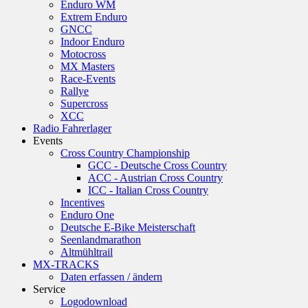
Enduro WM
Extrem Enduro
GNCC
Indoor Enduro
Motocross
MX Masters
Race-Events
Rallye
Supercross
XCC
Radio Fahrerlager
Events
Cross Country Championship
GCC - Deutsche Cross Country
ACC - Austrian Cross Country
ICC - Italian Cross Country
Incentives
Enduro One
Deutsche E-Bike Meisterschaft
Seenlandmarathon
Altmühltrail
MX-TRACKS
Daten erfassen / ändern
Service
Logodownload