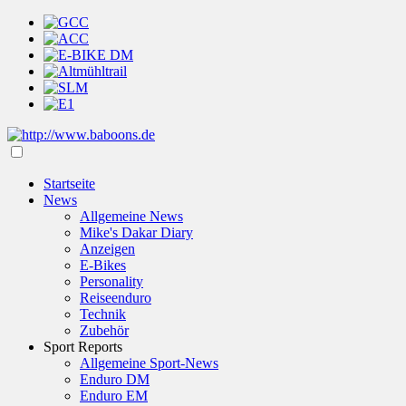
Startseite
News
Allgemeine News
Mike's Dakar Diary
Anzeigen
E-Bikes
Personality
Reiseenduro
Technik
Zubehör
Sport Reports
Allgemeine Sport-News
Enduro DM
Enduro EM