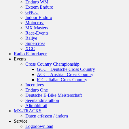
Enduro WM
Extrem Enduro
GNCC
Indoor Enduro
Motocross
MX Masters
Race-Events
Rallye
Supercross
XCC
Radio Fahrerlager
Events
Cross Country Championship
GCC - Deutsche Cross Country
ACC - Austrian Cross Country
ICC - Italian Cross Country
Incentives
Enduro One
Deutsche E-Bike Meisterschaft
Seenlandmarathon
Altmühltrail
MX-TRACKS
Daten erfassen / ändern
Service
Logodownload