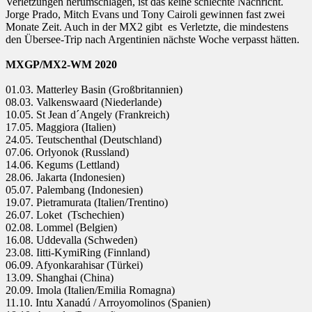
Verletzungen herumschlagen, ist das keine schlechte Nachricht.
Jorge Prado, Mitch Evans und Tony Cairoli gewinnen fast zwei
Monate Zeit. Auch in der MX2 gibt es Verletzte, die mindestens
den Übersee-Trip nach Argentinien nächste Woche verpasst hätten.
MXGP/MX2-WM 2020
01.03. Matterley Basin (Großbritannien)
08.03. Valkenswaard (Niederlande)
10.05. St Jean d´Angely (Frankreich)
17.05. Maggiora (Italien)
24.05. Teutschenthal (Deutschland)
07.06. Orlyonok (Russland)
14.06. Kegums (Lettland)
28.06. Jakarta (Indonesien)
05.07. Palembang (Indonesien)
19.07. Pietramurata (Italien/Trentino)
26.07. Loket (Tschechien)
02.08. Lommel (Belgien)
16.08. Uddevalla (Schweden)
23.08. Iitti-KymiRing (Finnland)
06.09. Afyonkarahisar (Türkei)
13.09. Shanghai (China)
20.09. Imola (Italien/Emilia Romagna)
11.10. Intu Xanadú / Arroyomolinos (Spanien)