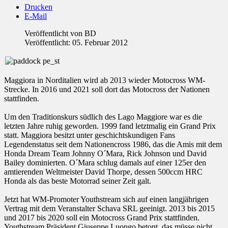
Drucken
E-Mail
Veröffentlicht von
BD
Veröffentlicht: 05. Februar 2012
Maggiora in Norditalien wird ab 2013 wieder Motocross WM-
Strecke. In 2016 und 2021 soll dort das Motocross der Nationen
stattfinden.
Um den Traditionskurs südlich des Lago Maggiore war es die
letzten Jahre ruhig geworden. 1999 fand letztmalig ein Grand Prix
statt. Maggiora besitzt unter geschichtskundigen Fans
Legendenstatus seit dem Nationencross 1986, das die Amis mit dem
Honda Dream Team Johnny O´Mara, Rick Johnson und David
Bailey dominierten. O´Mara schlug damals auf einer 125er den
amtierenden Weltmeister David Thorpe, dessen 500ccm HRC
Honda als das beste Motorrad seiner Zeit galt.
Jetzt hat WM-Promoter Youthstream sich auf einen langjährigen
Vertrag mit dem Veranstalter Schava SRL geeinigt. 2013 bis 2015
und 2017 bis 2020 soll ein Motocross Grand Prix stattfinden.
Youthstream Präsident Giuseppe Luongo betont, das müsse nicht