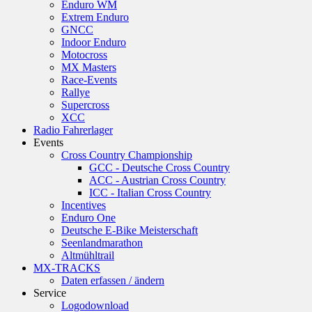
Enduro WM
Extrem Enduro
GNCC
Indoor Enduro
Motocross
MX Masters
Race-Events
Rallye
Supercross
XCC
Radio Fahrerlager
Events
Cross Country Championship
GCC - Deutsche Cross Country
ACC - Austrian Cross Country
ICC - Italian Cross Country
Incentives
Enduro One
Deutsche E-Bike Meisterschaft
Seenlandmarathon
Altmühltrail
MX-TRACKS
Daten erfassen / ändern
Service
Logodownload