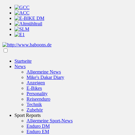
Startseite
News
Allgemeine News
Mike's Dakar Diary
Anzeigen
E-Bikes
Personality
Reiseenduro
Technik
Zubehör
Sport Reports
Allgemeine Sport-News
Enduro DM
Enduro EM