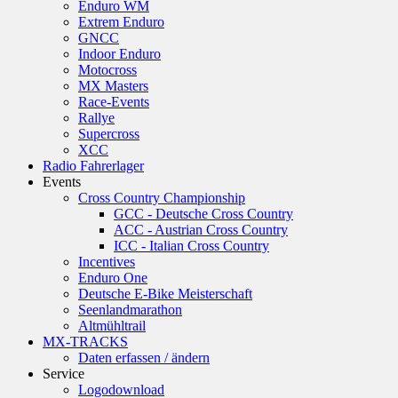
Enduro WM
Extrem Enduro
GNCC
Indoor Enduro
Motocross
MX Masters
Race-Events
Rallye
Supercross
XCC
Radio Fahrerlager
Events
Cross Country Championship
GCC - Deutsche Cross Country
ACC - Austrian Cross Country
ICC - Italian Cross Country
Incentives
Enduro One
Deutsche E-Bike Meisterschaft
Seenlandmarathon
Altmühltrail
MX-TRACKS
Daten erfassen / ändern
Service
Logodownload