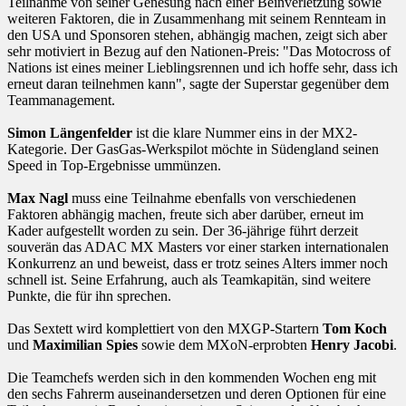
Teilnahme von seiner Genesung nach einer Beinverletzung sowie
weiteren Faktoren, die in Zusammenhang mit seinem Rennteam in
den USA und Sponsoren stehen, abhängig machen, zeigt sich aber
sehr motiviert in Bezug auf den Nationen-Preis: "Das Motocross of
Nations ist eines meiner Lieblingsrennen und ich hoffe sehr, dass ich
erneut daran teilnehmen kann", sagte der Superstar gegenüber dem
Teammanagement.
Simon Längenfelder
ist die klare Nummer eins in der MX2-
Kategorie. Der GasGas-Werkspilot möchte in Südengland seinen
Speed in Top-Ergebnisse ummünzen.
Max Nagl
muss eine Teilnahme ebenfalls von verschiedenen
Faktoren abhängig machen, freute sich aber darüber, erneut im
Kader aufgestellt worden zu sein. Der 36-jährige führt derzeit
souverän das ADAC MX Masters vor einer starken internationalen
Konkurrenz an und beweist, dass er trotz seines Alters immer noch
schnell ist. Seine Erfahrung, auch als Teamkapitän, sind weitere
Punkte, die für ihn sprechen.
Das Sextett wird komplettiert von den MXGP-Startern
Tom Koch
und
Maximilian Spies
sowie dem MXoN-erprobten
Henry Jacobi
.
Die Teamchefs werden sich in den kommenden Wochen eng mit
den sechs Fahrerm auseinandersetzen und deren Optionen für eine