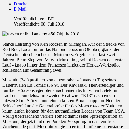
Drucken
E-Mail
Veröffentlicht von
BD
Veröffentlicht: 08. Juli 2018
Starke Leistung von Ken Roczen in Michigan. Auf der Strecke von
Red Bud, Location für das Nationencross im Oktober, glänzt der
Deutsche mit seinem besten Motocross-Ergebnis seit fast zwei
Jahren. Beim Sieg von Marvin Musquin gewinnt Roczen den ersten
Lauf - knapp hinter dem Franzosen landet der Honda-Werkspilot
schließlich auf Gesamtrang zwei.
Musquin (2-1) profitiert von einem rabenschwarzen Tag seines
Dauerrivalen Eli Tomac (36-9). Der Kawasaki-Titelverteidiger und
fünffache Saisonsieger bleibt nach einem technischen Defekt in
Lauf eins punktelos. Im zweiten Heat wird "ET3" nach einem
miesen Start, Stürzen und einem kurzen Boxenstopp nur Neunter.
Schlechter hätte die Generalprobe für das Motocross der Nationen
kaum laufen können für den mutmaßlichen Leader von Team USA.
Völlig überraschend verliert Tomac damit seine Spitzenposition an
Musquin, der jetzt mit drei Punkten Vorsprung in das rennfreie
Wochenende geht. Musquin zeigte im ersten Lauf eine bärenstarke