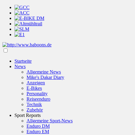
Startseite
News
Allgemeine News
Mike's Dakar Diary
Anzeigen
E-Bikes
Personality
Reiseenduro
Technik
Zubehör
Sport Reports
Allgemeine Sport-News
Enduro DM
Enduro EM