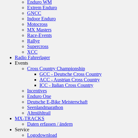
Enduro WM
Extrem Enduro
GNCC
Indoor Enduro
Motocross
MX Masters
Race-Events
Rallye
Supercross
XCC
Radio Fahrerlager
Events
Cross Country Championship
GCC - Deutsche Cross Country
ACC - Austrian Cross Country
ICC - Italian Cross Country
Incentives
Enduro One
Deutsche E-Bike Meisterschaft
Seenlandmarathon
Altmühltrail
MX-TRACKS
Daten erfassen / ändern
Service
Logodownload