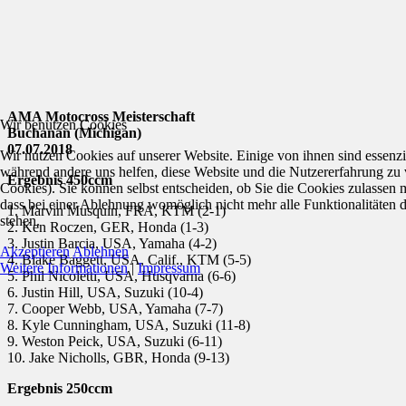
AMA Motocross Meisterschaft
Wir benutzen Cookies
Buchanan (Michigan)
07.07.2018
Wir nutzen Cookies auf unserer Website. Einige von ihnen sind essenzie
während andere uns helfen, diese Website und die Nutzererfahrung zu 
Ergebnis 450ccm
Cookies). Sie können selbst entscheiden, ob Sie die Cookies zulassen 
dass bei einer Ablehnung womöglich nicht mehr alle Funktionalitäten 
1. Marvin Musquin, FRA, KTM (2-1)
stehen.
2. Ken Roczen, GER, Honda (1-3)
3. Justin Barcia, USA, Yamaha (4-2)
Akzeptieren
Ablehnen
4. Blake Baggett, USA, Calif., KTM (5-5)
Weitere Informationen
|
Impressum
5. Phil Nicoletti, USA, Husqvarna (6-6)
6. Justin Hill, USA, Suzuki (10-4)
7. Cooper Webb, USA, Yamaha (7-7)
8. Kyle Cunningham, USA, Suzuki (11-8)
9. Weston Peick, USA, Suzuki (6-11)
10. Jake Nicholls, GBR, Honda (9-13)
Ergebnis 250ccm