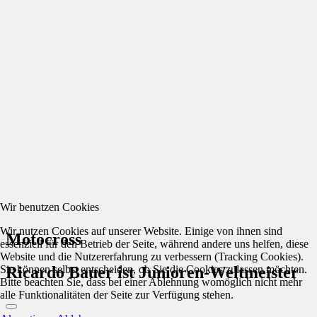
Wir benutzen Cookies
Wir nutzen Cookies auf unserer Website. Einige von ihnen sind
Motocross
essenziell für den Betrieb der Seite, während andere uns helfen, diese
Website und die Nutzererfahrung zu verbessern (Tracking Cookies).
Sie können selbst entscheiden, ob Sie die Cookies zulassen möchten.
Ricardo Bauer ist Junioren-Weltmeister
Bitte beachten Sie, dass bei einer Ablehnung womöglich nicht mehr
alle Funktionalitäten der Seite zur Verfügung stehen.