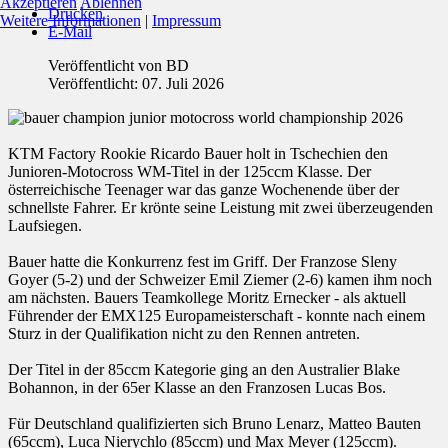
Akzeptieren
Ablehnen
Drucken
Weitere Informationen
|
Impressum
E-Mail
Veröffentlicht von
BD
Veröffentlicht: 07. Juli 2026
KTM Factory Rookie Ricardo Bauer holt in Tschechien den
Junioren-Motocross WM-Titel in der 125ccm Klasse. Der
österreichische Teenager war das ganze Wochenende über der
schnellste Fahrer. Er krönte seine Leistung mit zwei überzeugenden
Laufsiegen.
Bauer hatte die Konkurrenz fest im Griff. Der Franzose Sleny
Goyer (5-2) und der Schweizer Emil Ziemer (2-6) kamen ihm noch
am nächsten. Bauers Teamkollege Moritz Ernecker - als aktuell
Führender der EMX125 Europameisterschaft - konnte nach einem
Sturz in der Qualifikation nicht zu den Rennen antreten.
Der Titel in der 85ccm Kategorie ging an den Australier Blake
Bohannon, in der 65er Klasse an den Franzosen Lucas Bos.
Für Deutschland qualifizierten sich Bruno Lenarz, Matteo Bauten
(65ccm), Luca Nierychlo (85ccm) und Max Meyer (125ccm).