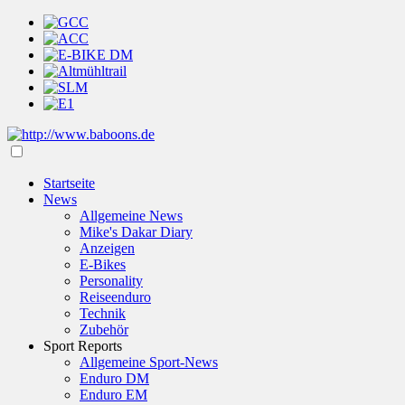
Startseite
News
Allgemeine News
Mike's Dakar Diary
Anzeigen
E-Bikes
Personality
Reiseenduro
Technik
Zubehör
Sport Reports
Allgemeine Sport-News
Enduro DM
Enduro EM