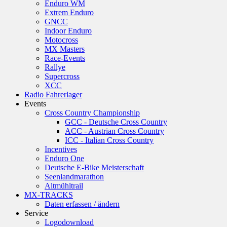
Enduro WM
Extrem Enduro
GNCC
Indoor Enduro
Motocross
MX Masters
Race-Events
Rallye
Supercross
XCC
Radio Fahrerlager
Events
Cross Country Championship
GCC - Deutsche Cross Country
ACC - Austrian Cross Country
ICC - Italian Cross Country
Incentives
Enduro One
Deutsche E-Bike Meisterschaft
Seenlandmarathon
Altmühltrail
MX-TRACKS
Daten erfassen / ändern
Service
Logodownload