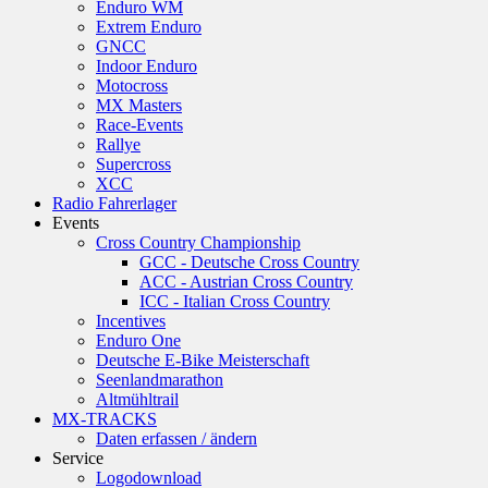
Enduro WM
Extrem Enduro
GNCC
Indoor Enduro
Motocross
MX Masters
Race-Events
Rallye
Supercross
XCC
Radio Fahrerlager
Events
Cross Country Championship
GCC - Deutsche Cross Country
ACC - Austrian Cross Country
ICC - Italian Cross Country
Incentives
Enduro One
Deutsche E-Bike Meisterschaft
Seenlandmarathon
Altmühltrail
MX-TRACKS
Daten erfassen / ändern
Service
Logodownload