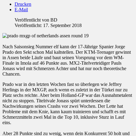
Drucken
E-Mail
Veröffentlicht von
BD
Veröffentlicht: 17. September 2018
Nach Saisonsieg Nummer elf kann der 17-Jährige Spanier Jorge
Prado den Sekt schon Mal kaltstellen. Der KTM-Teenager gewinnt
in Assen beide Läufe und baut seinen Vorsprung vor dem WM-
Finale in Imola auf 46 Punkte aus. MX2-Titelverteidiger Pauls
Jonass wird mit Schmerzen Achter und hat nur noch theoretische
Chancen.
Prado war in den letzten Wochen fast so überlegen wie Jeffrey
Herlings in der MXGP, auch wenn es zuletzt in der Türkei nur zu
Platz sechs reichte. Aber beim Holland-GP war das Ausnahmetalent
nicht zu stoppen. Titelrivale Jonass spürt unterdessen die
Nachwirkungen seines Crashs vor zwei Wochen. Der Lette hat
Probleme mit dem Knie, kann kaum trainieren und schafft es mit
Schmerzmitteln zwei Mal in die Top 10, inklusive Sturz in Lauf
eins.
Aber 28 Punkte sind zu wenig, wenn dein Konkurrent 50 holt und