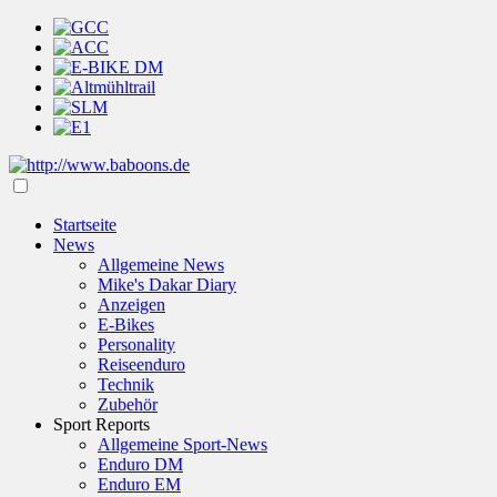
Startseite
News
Allgemeine News
Mike's Dakar Diary
Anzeigen
E-Bikes
Personality
Reiseenduro
Technik
Zubehör
Sport Reports
Allgemeine Sport-News
Enduro DM
Enduro EM