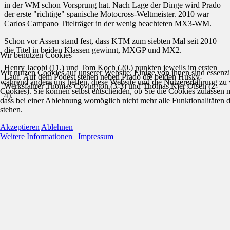
in der WM schon Vorsprung hat. Nach Lage der Dinge wird Prado
der erste "richtige" spanische Motocross-Weltmeister. 2010 war
Carlos Campano Titelträger in der wenig beachteten MX3-WM.
Schon vor Assen stand fest, dass KTM zum siebten Mal seit 2010
die Titel in beiden Klassen gewinnt, MXGP und MX2.
Wir benutzen Cookies
Henry Jacobi (11.) und Tom Koch (20.) punkten jeweils im ersten
Wir nutzen Cookies auf unserer Website. Einige von ihnen sind essenzie
Lauf. Auf dem Podest stehen neben Prado die beiden Husky-
während andere uns helfen, diese Website und die Nutzererfahrung zu 
Werksfahrer Thomas Covington (3-3) und Thomas Kjer Olsen (2-
Cookies). Sie können selbst entscheiden, ob Sie die Cookies zulassen 
4).
dass bei einer Ablehnung womöglich nicht mehr alle Funktionalitäten 
stehen.
Akzeptieren
Ablehnen
Weitere Informationen
|
Impressum