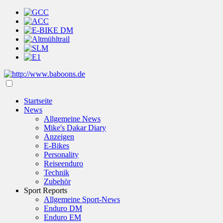
Startseite
News
Allgemeine News
Mike's Dakar Diary
Anzeigen
E-Bikes
Personality
Reiseenduro
Technik
Zubehör
Sport Reports
Allgemeine Sport-News
Enduro DM
Enduro EM