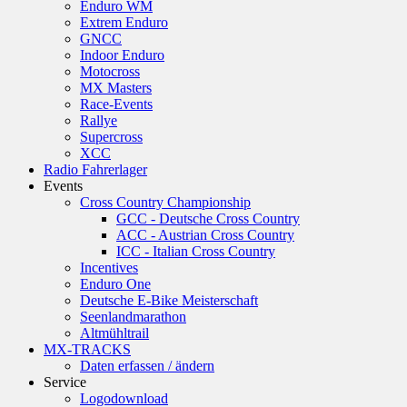
Enduro WM
Extrem Enduro
GNCC
Indoor Enduro
Motocross
MX Masters
Race-Events
Rallye
Supercross
XCC
Radio Fahrerlager
Events
Cross Country Championship
GCC - Deutsche Cross Country
ACC - Austrian Cross Country
ICC - Italian Cross Country
Incentives
Enduro One
Deutsche E-Bike Meisterschaft
Seenlandmarathon
Altmühltrail
MX-TRACKS
Daten erfassen / ändern
Service
Logodownload