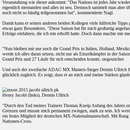
Veranstaltung wie dieser ankommt: "Das Nations ist jedes Jahr wied
eigentlich niemanden und alles ist neu. Dennoch sammelt man aber übe
noch nicht so häufig teilgenommen hat", kommentierte Nagl.
Damit kann er seinen anderen beiden Kollegen viele hilfreiche Tipps
etwas ganz Besonderes. "Diese Saison hat für mich großartig angefang
Erfolge einfahren, die ich mir erhofft hatte. Doch dann machte mir
"Nun bleiben mir nur noch die Grand Prix in Italien, Holland, Mex
werde ich alles daran setzen, nicht nur als Einzelkämpfer in der Sais
Grand Prix und 27 Läufe für sich entscheiden konnte, siegessicher.
Und auch der zweifache ADAC MX Masters-Sieger Dennis Ullrich freu
glücklich zugleich. Es zeigt, dass er an mich und meine Stärken glaub
Henry Jacobi (links), Dennis Ullrich
"Durch den Tod meines Trainers Thomas Kneip Anfang des Jahres und 
Grenzen und musste mich permanent zwingen, stark zu sein. Ich werde
ein festes Mitglied der deutschen MX-Nationalmannschaft. Mit Rang 
Nationen-Cross.