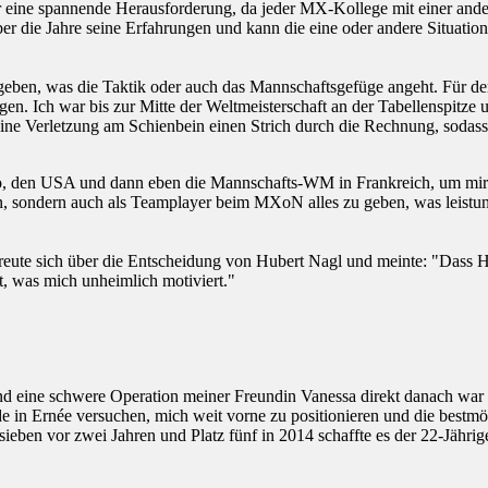
er eine spannende Herausforderung, da jeder MX-Kollege mit einer and
r die Jahre seine Erfahrungen und kann die eine oder andere Situation 
 geben, was die Taktik oder auch das Mannschaftsgefüge angeht. Für de
en. Ich war bis zur Mitte der Weltmeisterschaft an der Tabellenspitze 
 meine Verletzung am Schienbein einen Strich durch die Rechnung, soda
iko, den USA und dann eben die Mannschafts-WM in Frankreich, um mi
on, sondern auch als Teamplayer beim MXoN alles zu geben, was leistung
te sich über die Entscheidung von Hubert Nagl und meinte: "Dass Hub
t, was mich unheimlich motiviert."
eine schwere Operation meiner Freundin Vanessa direkt danach war 201
 in Ernée versuchen, mich weit vorne zu positionieren und die bestmögl
sieben vor zwei Jahren und Platz fünf in 2014 schaffte es der 22-Jäh