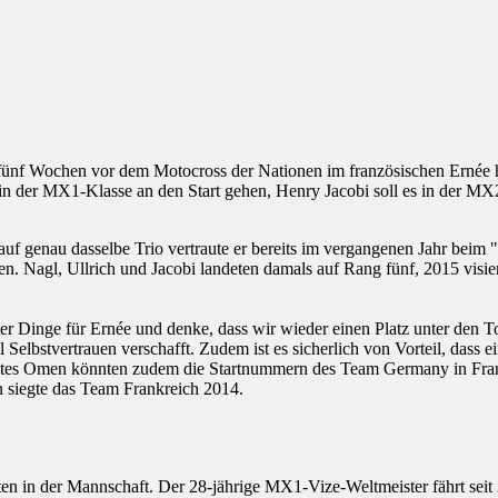
 fünf Wochen vor dem Motocross der Nationen im französischen Ernée
n der MX1-Klasse an den Start gehen, Henry Jacobi soll es in der MX2
n auf genau dasselbe Trio vertraute er bereits im vergangenen Jahr be
en. Nagl, Ullrich und Jacobi landeten damals auf Rang fünf, 2015 visi
ter Dinge für Ernée und denke, dass wir wieder einen Platz unter den To
l Selbstvertrauen verschafft. Zudem ist es sicherlich von Vorteil, das
in gutes Omen könnten zudem die Startnummern des Team Germany in Fr
n siegte das Team Frankreich 2014.
n in der Mannschaft. Der 28-jährige MX1-Vize-Weltmeister fährt seit