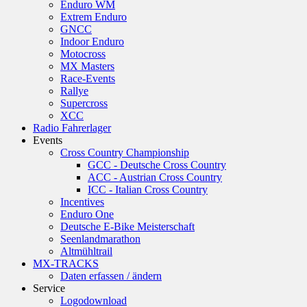
Enduro WM
Extrem Enduro
GNCC
Indoor Enduro
Motocross
MX Masters
Race-Events
Rallye
Supercross
XCC
Radio Fahrerlager
Events
Cross Country Championship
GCC - Deutsche Cross Country
ACC - Austrian Cross Country
ICC - Italian Cross Country
Incentives
Enduro One
Deutsche E-Bike Meisterschaft
Seenlandmarathon
Altmühltrail
MX-TRACKS
Daten erfassen / ändern
Service
Logodownload