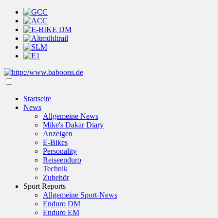
Startseite
News
Allgemeine News
Mike's Dakar Diary
Anzeigen
E-Bikes
Personality
Reiseenduro
Technik
Zubehör
Sport Reports
Allgemeine Sport-News
Enduro DM
Enduro EM