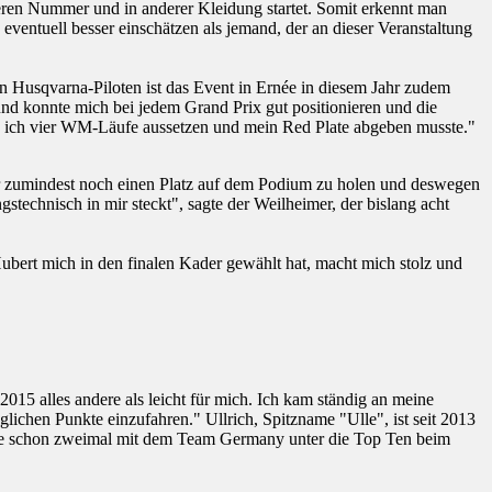
eren Nummer und in anderer Kleidung startet. Somit erkennt man
eventuell besser einschätzen als jemand, der an dieser Veranstaltung
n Husqvarna-Piloten ist das Event in Ernée in diesem Jahr zudem
und konnte mich bei jedem Grand Prix gut positionieren und die
ss ich vier WM-Läufe aussetzen und mein Red Plate abgeben musste."
r zumindest noch einen Platz auf dem Podium zu holen und deswegen
stechnisch in mir steckt", sagte der Weilheimer, der bislang acht
ert mich in den finalen Kader gewählt hat, macht mich stolz und
5 alles andere als leicht für mich. Ich kam ständig an meine
ichen Punkte einzufahren." Ullrich, Spitzname "Ulle", ist seit 2013
rige schon zweimal mit dem Team Germany unter die Top Ten beim