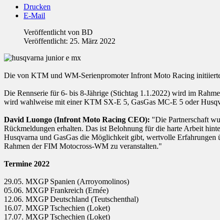
Drucken
E-Mail
Veröffentlicht von
BD
Veröffentlicht: 25. März 2022
Die von KTM und WM-Serienpromoter Infront Moto Racing initiierte Jun
Die Rennserie für 6- bis 8-Jährige (Stichtag 1.1.2022) wird im R
wird wahlweise mit einer KTM SX-E 5, GasGas MC-E 5 oder Husqvarn
David Luongo (Infront Moto Racing CEO):
"Die Partnerschaft wu
Rückmeldungen erhalten. Das ist Belohnung für die harte Arbeit hint
Husqvarna und GasGas die Möglichkeit gibt, wertvolle Erfahrungen üb
Rahmen der FIM Motocross-WM zu veranstalten."
Termine 2022
29.05. MXGP Spanien (Arroyomolinos)
05.06. MXGP Frankreich (Ernée)
12.06. MXGP Deutschland (Teutschenthal)
16.07. MXGP Tschechien (Loket)
17.07. MXGP Tschechien (Loket)