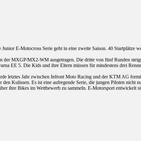
ior E-Motocross Serie geht in eine zweite Saison. 40 Startplätze werd
ahmen der MXGP/MX2-WM ausgetragen. Die dritte von fünf Runden stei
a EE 5. Die Kids und ihre Eltern müssen für mindestens drei Renne
rde letztes Jahr zwischen Infront Moto Racing und der KTM AG formier
er den Kulissen. Es ist eine aufregende Serie, die jungen Piloten nic
er ihre Bikes im Wettbewerb zu sammeln. E-Motorsport entwickelt sich 