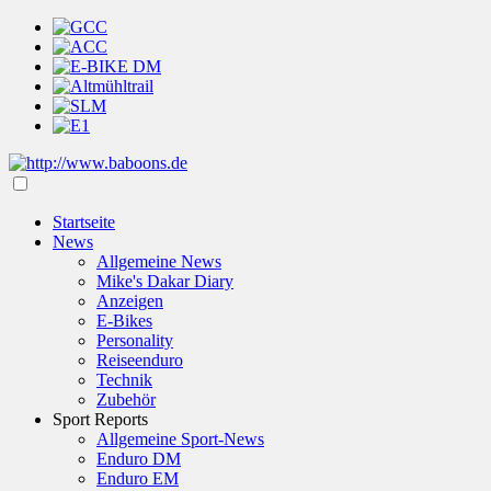
Startseite
News
Allgemeine News
Mike's Dakar Diary
Anzeigen
E-Bikes
Personality
Reiseenduro
Technik
Zubehör
Sport Reports
Allgemeine Sport-News
Enduro DM
Enduro EM