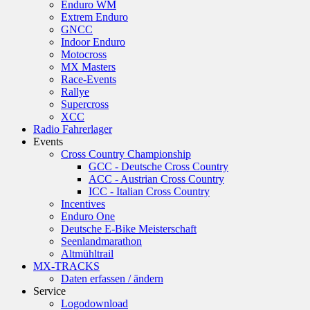
Enduro WM
Extrem Enduro
GNCC
Indoor Enduro
Motocross
MX Masters
Race-Events
Rallye
Supercross
XCC
Radio Fahrerlager
Events
Cross Country Championship
GCC - Deutsche Cross Country
ACC - Austrian Cross Country
ICC - Italian Cross Country
Incentives
Enduro One
Deutsche E-Bike Meisterschaft
Seenlandmarathon
Altmühltrail
MX-TRACKS
Daten erfassen / ändern
Service
Logodownload