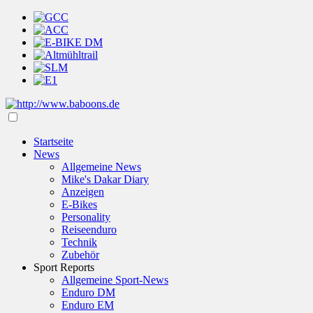
Startseite
News
Allgemeine News
Mike's Dakar Diary
Anzeigen
E-Bikes
Personality
Reiseenduro
Technik
Zubehör
Sport Reports
Allgemeine Sport-News
Enduro DM
Enduro EM