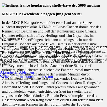
MXGP: Die Geschichte alt gegen jung geht weiter
In der MXGP-Kategorie verlief der erste Lauf an der Spitze
zunächst unspektakulär. KTM-Pilot Lucas Coenen dominierte das
Rennen von Beginn an und ließ der Konkurrenz keine Chance.
Dahinter reihten sich Jeffrey Herlings und Tim Gajser ein. Im
Wir benutzen Cookies
zweiten Lauf überschlugen sich dann allerdings nicht nur die
Ereignisse, sondern auch die Bikes. Bereits in der ersten Kurve
Wir nutzen Cookies auf unserer Website. Einige von ihnen sind essenzie
verlor Tom Vialle die Kontrolle über die Honda und löste eine
während andere uns helfen, diese Website und die Nutzererfahrung zu 
Kettenreaktion aus, die schließlich zum Rennabbruch führte.
Cookies). Sie können selbst entscheiden, ob Sie die Cookies zulassen 
Sowohl Vialle als auch Gajser konnten wegen beschädigter
dass bei einer Ablehnung womöglich nicht mehr alle Funktionalitäten 
Motorräder nicht mehr antreten, da ein Bikewechsel nach Rennstart
stehen.
laut Reglement nicht erlaubt ist. Auch der dritte Start verlief
turbulent, glücklicherweise blieben die Fahrer diesmal unverletzt,
Akzeptieren
Ablehnen
denn die Crashsituation ähnelte der wenige Minuten davor.
Weitere Informationen
|
Impressum
Anschließend entwickelte sich ein packendes Duell zwischen
Altmeister Herlings und Jungspund Coenen, bei dem Herlings die
Oberhand behielt. Da beide Fahrer jeweils einen Lauf gewannen
und punktgleich waren, entschied der Sieg im zweiten Lauf
zugunsten des Niederländers. Romain Febvre komplettierte das
Gesamtpodium: Nach Rang sieben im ersten Lauf reichte ihm Platz
drei im zweiten Rennen für den Sprung unter die Top drei.