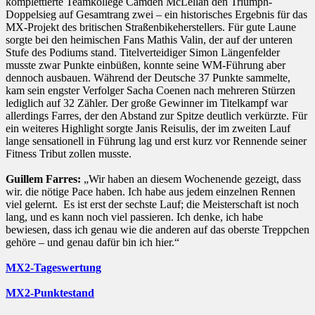
komplettierte Teamkollege Camden McLellan den Triumph-
Doppelsieg auf Gesamtrang zwei – ein historisches Ergebnis für das
MX-Projekt des britischen Straßenbikeherstellers. Für gute Laune
sorgte bei den heimischen Fans Mathis Valin, der auf der unteren
Stufe des Podiums stand. Titelverteidiger Simon Längenfelder
musste zwar Punkte einbüßen, konnte seine WM-Führung aber
dennoch ausbauen. Während der Deutsche 37 Punkte sammelte,
kam sein engster Verfolger Sacha Coenen nach mehreren Stürzen
lediglich auf 32 Zähler. Der große Gewinner im Titelkampf war
allerdings Farres, der den Abstand zur Spitze deutlich verkürzte. Für
ein weiteres Highlight sorgte Janis Reisulis, der im zweiten Lauf
lange sensationell in Führung lag und erst kurz vor Rennende seiner
Fitness Tribut zollen musste.
Guillem Farres:
„Wir haben an diesem Wochenende gezeigt, dass
wir. die nötige Pace haben. Ich habe aus jedem einzelnen Rennen
viel gelernt. Es ist erst der sechste Lauf; die Meisterschaft ist noch
lang, und es kann noch viel passieren. Ich denke, ich habe
bewiesen, dass ich genau wie die anderen auf das oberste Treppchen
gehöre – und genau dafür bin ich hier.“
MX2-Tageswertung
MX2-Punktestand