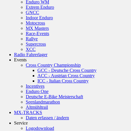
Enduro WM
Extrem Enduro
GNCC
Indoor Enduro
Motocross
MX Masters
Race-Events
Rallye
Supercross
XCC
Radio Fahrerlager
Events
Cross Country Championship
GCC - Deutsche Cross Country
ACC - Austrian Cross Country
ICC - Italian Cross Country
Incentives
Enduro One
Deutsche E-Bike Meisterschaft
Seenlandmarathon
Altmühltrail
MX-TRACKS
Daten erfassen / ändern
Service
Logodownload