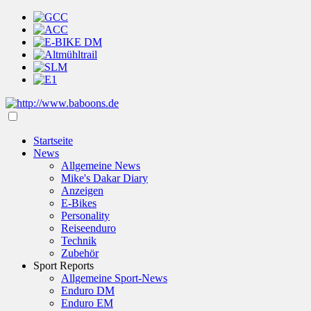
Startseite
News
Allgemeine News
Mike's Dakar Diary
Anzeigen
E-Bikes
Personality
Reiseenduro
Technik
Zubehör
Sport Reports
Allgemeine Sport-News
Enduro DM
Enduro EM