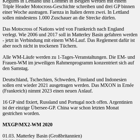
Kegums in Lettland und Lommel in Belgien werden mit einem
Triple Header Motocross-Geschichte schreiben und drei GP binnen
einer Woche austragen. Faenza in Italien deren zwei. In Lettland
sollen mindestens 1.000 Zuschauer an die Strecke dürfen.
Das Motocross of Nations wird von Frankreich nach England
verlegt. Wie 2006 und 2017 soll in Matterley Basin gefahren werden
- jetzt in Verbindung mit einem WM-Lauf. Das Reglement dafür ist
aber noch nicht in trockenen Tüchern.
Alle WM-Läufe werden zu 1-Tages-Veranstaltungen. Die EM- und
Frauen-WM im jeweiligen Rahmenprogramm konzentriert sich auf
den Samstag.
Deutschland, Tschechien, Schweden, Finnland und Indonesien
sollen erst wieder 2021 ausgetragen werden. Das MXON in Ernée
(Frankreich) nimmt 2023 einen neuen Anlauf.
16 GP sind fixiert, Russland und Portugal noch offen. Argentinien
ist der einzige Übersee-GP. China war schon letzten Monat
gestrichen worden.
MXGP/MX2-WM 2020
01.03. Matterley Basin (Großbritannien)