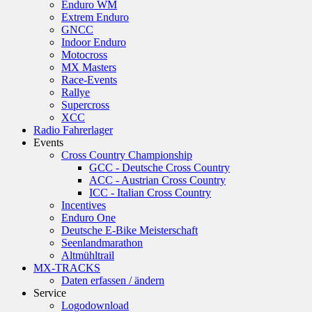
Enduro WM
Extrem Enduro
GNCC
Indoor Enduro
Motocross
MX Masters
Race-Events
Rallye
Supercross
XCC
Radio Fahrerlager
Events
Cross Country Championship
GCC - Deutsche Cross Country
ACC - Austrian Cross Country
ICC - Italian Cross Country
Incentives
Enduro One
Deutsche E-Bike Meisterschaft
Seenlandmarathon
Altmühltrail
MX-TRACKS
Daten erfassen / ändern
Service
Logodownload