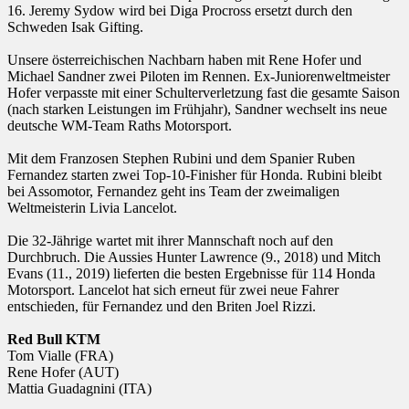
16. Jeremy Sydow wird bei Diga Procross ersetzt durch den
Schweden Isak Gifting.
Unsere österreichischen Nachbarn haben mit Rene Hofer und
Michael Sandner zwei Piloten im Rennen. Ex-Juniorenweltmeister
Hofer verpasste mit einer Schulterverletzung fast die gesamte Saison
(nach starken Leistungen im Frühjahr), Sandner wechselt ins neue
deutsche WM-Team Raths Motorsport.
Mit dem Franzosen Stephen Rubini und dem Spanier Ruben
Fernandez starten zwei Top-10-Finisher für Honda. Rubini bleibt
bei Assomotor, Fernandez geht ins Team der zweimaligen
Weltmeisterin Livia Lancelot.
Die 32-Jährige wartet mit ihrer Mannschaft noch auf den
Durchbruch. Die Aussies Hunter Lawrence (9., 2018) und Mitch
Evans (11., 2019) lieferten die besten Ergebnisse für 114 Honda
Motorsport. Lancelot hat sich erneut für zwei neue Fahrer
entschieden, für Fernandez und den Briten Joel Rizzi.
Red Bull KTM
Tom Vialle (FRA)
Rene Hofer (AUT)
Mattia Guadagnini (ITA)