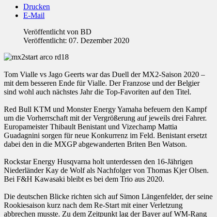
Drucken
E-Mail
Veröffentlicht von
BD
Veröffentlicht: 07. Dezember 2020
Tom Vialle vs Jago Geerts war das Duell der MX2-Saison 2020 –
mit dem besseren Ende für Vialle. Der Franzose und der Belgier
sind wohl auch nächstes Jahr die Top-Favoriten auf den Titel.
Red Bull KTM und Monster Energy Yamaha befeuern den Kampf
um die Vorherrschaft mit der Vergrößerung auf jeweils drei Fahrer.
Europameister Thibault Benistant und Vizechamp Mattia
Guadagnini sorgen für neue Konkurrenz im Feld. Benistant ersetzt
dabei den in die MXGP abgewanderten Briten Ben Watson.
Rockstar Energy Husqvarna holt unterdessen den 16-Jährigen
Niederländer Kay de Wolf als Nachfolger von Thomas Kjer Olsen.
Bei F&H Kawasaki bleibt es bei dem Trio aus 2020.
Die deutschen Blicke richten sich auf Simon Längenfelder, der seine
Rookiesaison kurz nach dem Re-Start mit einer Verletzung
abbrechen musste. Zu dem Zeitpunkt lag der Bayer auf WM-Rang