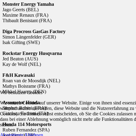
Monster Energy Yamaha
Jago Geerts (BEL)
Maxime Renaux (FRA)
Thibault Benistant (FRA)
Diga Procross GasGas Factory
Simon Längenfelder (GER)
Isak Gifting (SWE)
Rockstar Energy Husqvarna
Jed Beaton (AUS)
Kay de Wolf (NEL)
F&H Kawasaki
Roan van de Moosdijk (NEL)
Mathys Boisrame (FRA)
Mikkel Haarup (DEN)
Wir benutzen Cookies
Assomotor Honda
Wir nutzen Cookies auf unserer Website. Einige von ihnen sind essenzie
Stephen Rubini (FRA)
während andere uns helfen, diese Website und die Nutzererfahrung zu 
Gianluca Fachetti (ITA)
Cookies). Sie können selbst entscheiden, ob Sie die Cookies zulassen 
dass bei einer Ablehnung womöglich nicht mehr alle Funktionalitäten 
Honda 114 Motorsports
stehen.
Ruben Fernandez (SPA)
Akzeptieren
Ablehnen
Joel Rizzi (GBR)