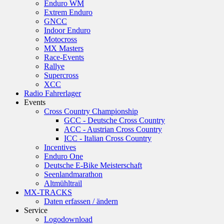
Enduro WM
Extrem Enduro
GNCC
Indoor Enduro
Motocross
MX Masters
Race-Events
Rallye
Supercross
XCC
Radio Fahrerlager
Events
Cross Country Championship
GCC - Deutsche Cross Country
ACC - Austrian Cross Country
ICC - Italian Cross Country
Incentives
Enduro One
Deutsche E-Bike Meisterschaft
Seenlandmarathon
Altmühltrail
MX-TRACKS
Daten erfassen / ändern
Service
Logodownload