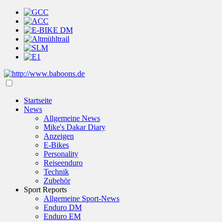
Startseite
News
Allgemeine News
Mike's Dakar Diary
Anzeigen
E-Bikes
Personality
Reiseenduro
Technik
Zubehör
Sport Reports
Allgemeine Sport-News
Enduro DM
Enduro EM