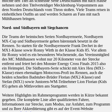
möchte den Titel als schnellste Serie Deutschlands mit nach Hause
nehmen und den Titelverteidiger Mecklenburg-Vorpommern aus
dem Norden Deutschlands vom Thron stoßen. Viele Teams reisen in
einheitlichen Outfits an und werden Scharen an Fans mit nach
Mühlhausen bringen.
Nord- und Südbayern mit Siegchancen
Die Teams der heimischen Serien Nordbayernserie, Nordbayern
MX-Cup und Südbayernserie gehen bärenstark besetzt in die
Rennen. So starten für die Nordbayernserie Frank Dechet in der
MX1-Klasse sowie Ronny Wirth in der Klasse Kids 85. Vor allem
für Ronny wird es ein besonderes Wochenende, das Vereinsmitglied
des MC Mühlhausen wohnt nur 20 Kilometer von der Strecke
entfernt und feiert bei den Monster Energy Cross Finals 2015 also
ein Heimspiel. Die Südbayern-Serie schickt mit Alex Heu (MX1-
Klasse) einen ehemaligen Motocross-Profi ins Rennen, auch die
beiden schnellen Badstuber-Brüder Florian (MX2-Klasse) und
Stefan (MX1) sowie Junioren-WM-Teilnehmer Lion Florian (Kids
85) gehen als Mitfavoriten ans Startgatter.
Weitere Highlights im Rahmenprogramm werden in Kürze bekannt
gegeben. Die komplette Liste aller qualifizierten Fahrer,
Informationen zur Strecke, zum Modus, zur Anfahrt, zum Programm
und zu Ihrer Akkreditierung gibt es auf der Event-Website