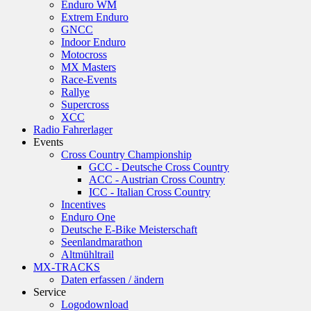
Enduro WM
Extrem Enduro
GNCC
Indoor Enduro
Motocross
MX Masters
Race-Events
Rallye
Supercross
XCC
Radio Fahrerlager
Events
Cross Country Championship
GCC - Deutsche Cross Country
ACC - Austrian Cross Country
ICC - Italian Cross Country
Incentives
Enduro One
Deutsche E-Bike Meisterschaft
Seenlandmarathon
Altmühltrail
MX-TRACKS
Daten erfassen / ändern
Service
Logodownload