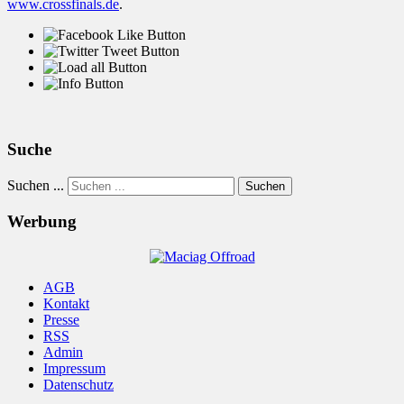
www.crossfinals.de
.
Suche
Suchen ...
Suchen
Werbung
AGB
Kontakt
Presse
RSS
Admin
Impressum
Datenschutz