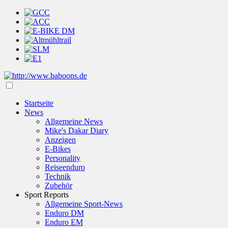
Startseite
News
Allgemeine News
Mike's Dakar Diary
Anzeigen
E-Bikes
Personality
Reiseenduro
Technik
Zubehör
Sport Reports
Allgemeine Sport-News
Enduro DM
Enduro EM