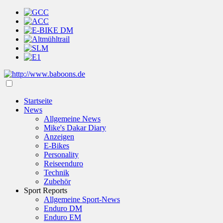
Startseite
News
Allgemeine News
Mike's Dakar Diary
Anzeigen
E-Bikes
Personality
Reiseenduro
Technik
Zubehör
Sport Reports
Allgemeine Sport-News
Enduro DM
Enduro EM