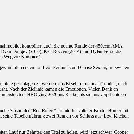
Ausnahmepilot kontrolliert auch die neunte Runde der 450ccm AMA
 nach Ryan Dungey (2010), Ken Roczen (2014) und Dylan Ferrandis
 dem Weg zur Nummer 1.
gewinnt den ersten Lauf vor Ferrandis und Chase Sexton, im zweiten
en, ohne geschlagen zu werden, das ist sehr emotional für mich, nach
epusht. Nach der Ziellinie kamen die Emotionen. Vielen Dank an
unterstützten. HRC ging 2020 ins Risiko, als sie uns verpflichteten
elle Saison der "Red Riders" könnte Jetts älterer Bruder Hunter mit
ut seine Tabellenführung zwei Rennen vor Schluss aus. Levi Kitchen
n Lauf nur Zehnter, den Titel zu holen, wird jetzt schwer. Cooper