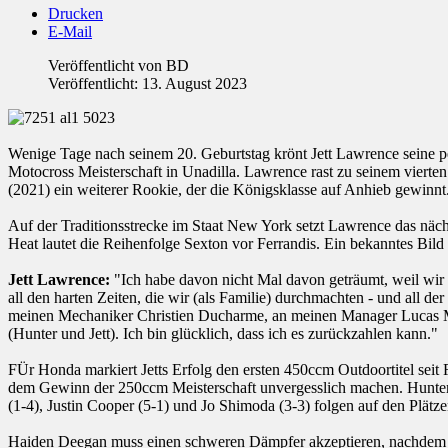
Drucken
E-Mail
Veröffentlicht von
BD
Veröffentlicht: 13. August 2023
Wenige Tage nach seinem 20. Geburtstag krönt Jett Lawrence seine p
Motocross Meisterschaft in Unadilla. Lawrence rast zu seinem vierte
(2021) ein weiterer Rookie, der die Königsklasse auf Anhieb gewinn
Auf der Traditionsstrecke im Staat New York setzt Lawrence das näc
Heat lautet die Reihenfolge Sexton vor Ferrandis. Ein bekanntes Bild
Jett Lawrence:
"Ich habe davon nicht Mal davon geträumt, weil wir ni
all den harten Zeiten, die wir (als Familie) durchmachten - und all 
meinen Mechaniker Christien Ducharme, an meinen Manager Lucas Mirtl, 
(Hunter und Jett). Ich bin glücklich, dass ich es zurückzahlen kann."
FÜr Honda markiert Jetts Erfolg den ersten 450ccm Outdoortitel seit
dem Gewinn der 250ccm Meisterschaft unvergesslich machen. Hunter (
(1-4), Justin Cooper (5-1) und Jo Shimoda (3-3) folgen auf den Plätze
Haiden Deegan muss einen schweren Dämpfer akzeptieren, nachdem sei