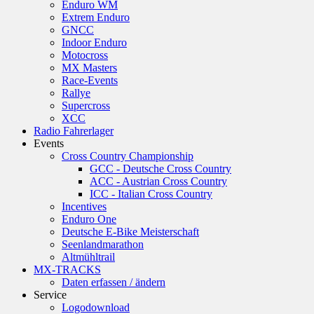
Enduro WM
Extrem Enduro
GNCC
Indoor Enduro
Motocross
MX Masters
Race-Events
Rallye
Supercross
XCC
Radio Fahrerlager
Events
Cross Country Championship
GCC - Deutsche Cross Country
ACC - Austrian Cross Country
ICC - Italian Cross Country
Incentives
Enduro One
Deutsche E-Bike Meisterschaft
Seenlandmarathon
Altmühltrail
MX-TRACKS
Daten erfassen / ändern
Service
Logodownload