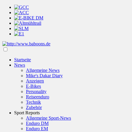
Startseite
News
Allgemeine News
Mike's Dakar Diary
Anzeigen
E-Bikes
Personality
Reiseenduro
Technik
Zubehör
Sport Reports
Allgemeine Sport-News
Enduro DM
Enduro EM