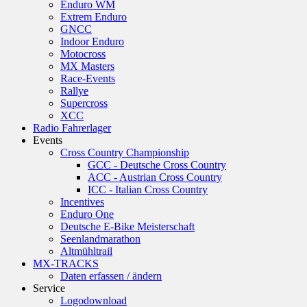
Enduro WM
Extrem Enduro
GNCC
Indoor Enduro
Motocross
MX Masters
Race-Events
Rallye
Supercross
XCC
Radio Fahrerlager
Events
Cross Country Championship
GCC - Deutsche Cross Country
ACC - Austrian Cross Country
ICC - Italian Cross Country
Incentives
Enduro One
Deutsche E-Bike Meisterschaft
Seenlandmarathon
Altmühltrail
MX-TRACKS
Daten erfassen / ändern
Service
Logodownload