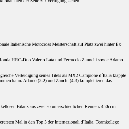
tionalitäten der Seite zur Verfügung stehen.
nale Italienische Motocross Meisterschaft auf Platz zwei hinter Ex-
em Honda HRC-Duo Valerio Lata und Ferruccio Zannchi sowie Adamo
eiche Verteidigung seines Titels als MX2 Campione d´Italia klappte
kommen kann. Adamo (2-2) und Zanchi (4-3) komplettieren das
makellosen Bilanz aus zwei so unterschiedlichen Rennen. 450ccm
ersten Mal in den Top 3 der Internazionali d´Italia. Teamkollege