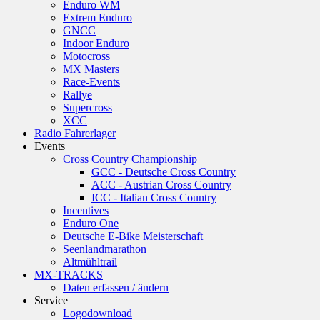
Enduro WM
Extrem Enduro
GNCC
Indoor Enduro
Motocross
MX Masters
Race-Events
Rallye
Supercross
XCC
Radio Fahrerlager
Events
Cross Country Championship
GCC - Deutsche Cross Country
ACC - Austrian Cross Country
ICC - Italian Cross Country
Incentives
Enduro One
Deutsche E-Bike Meisterschaft
Seenlandmarathon
Altmühltrail
MX-TRACKS
Daten erfassen / ändern
Service
Logodownload