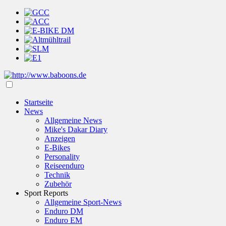
Startseite
News
Allgemeine News
Mike's Dakar Diary
Anzeigen
E-Bikes
Personality
Reiseenduro
Technik
Zubehör
Sport Reports
Allgemeine Sport-News
Enduro DM
Enduro EM