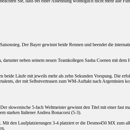
 beachten Sie, dass bei einer Ablehnung womöglich nicht mehr alle Funk
 Saisonsieg. Der Bayer gewinnt beide Rennen und beendet die internatio
zu tun, darunter neben seinem neuen Teamkollegen Sasha Coenen mit d
ide Läufe mit jeweils mehr als zehn Sekunden Vorspung. Die erfolgr
metalents, der mit Selbstvertrauen zum WM-Auftakt nach Argentinien 
Der slowenische 5-fach Weltmeister gewinnt den Titel mit einer fast 
em starken Italiener Andrea Bonacorsi (5-3).
. Mit den Laufplatzierungen 3-4 platziert er die Desmo450 MX zum aller
en.