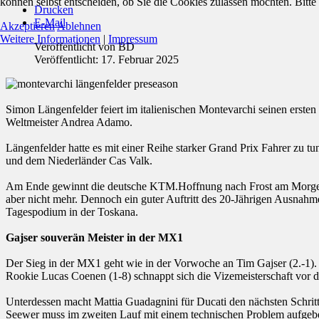
können selbst entscheiden, ob Sie die Cookies zulassen möchten. Bitte
Drucken
E-Mail
Akzeptieren
Ablehnen
Weitere Informationen
|
Impressum
Veröffentlicht von
BD
Veröffentlicht: 17. Februar 2025
Simon Längenfelder feiert im italienischen Montevarchi seinen ersten
Weltmeister Andrea Adamo.
Längenfelder hatte es mit einer Reihe starker Grand Prix Fahrer 
und dem Niederländer Cas Valk.
Am Ende gewinnt die deutsche KTM.Hoffnung nach Frost am Morgen be
aber nicht mehr. Dennoch ein guter Auftritt des 20-Jährigen Ausnah
Tagespodium in der Toskana.
Gajser souverän Meister in der MX1
Der Sieg in der MX1 geht wie in der Vorwoche an Tim Gajser (2.-1). 
Rookie Lucas Coenen (1-8) schnappt sich die Vizemeisterschaft vor d
Unterdessen macht Mattia Guadagnini für Ducati den nächsten Schritt
Seewer muss im zweiten Lauf mit einem technischen Problem aufgeb