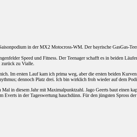
es Saisonpodium in der MX2 Motocross-WM. Der bayrische GasGas-Teen
felder Speed und Fitness. Der Teenager schafft es in beiden Läufen i
zurück zu Vialle.
ich. Im ersten Lauf kam ich prima weg, aber die ersten beiden Kurven m
hythmus; dennoch Platz drei. Ich bin wirklich froh wieder auf dem Pod
al in diesem Jahr mit Maximalpunktzahl. Jago Geerts baut einen kapi
m Everts in der Tageswertung hauchdünn. Für den jüngsten Spross der