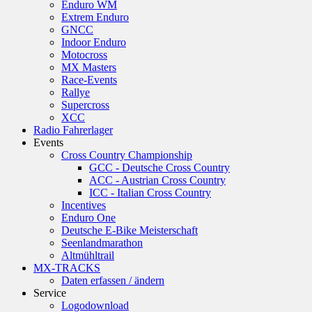
Enduro WM
Extrem Enduro
GNCC
Indoor Enduro
Motocross
MX Masters
Race-Events
Rallye
Supercross
XCC
Radio Fahrerlager
Events
Cross Country Championship
GCC - Deutsche Cross Country
ACC - Austrian Cross Country
ICC - Italian Cross Country
Incentives
Enduro One
Deutsche E-Bike Meisterschaft
Seenlandmarathon
Altmühltrail
MX-TRACKS
Daten erfassen / ändern
Service
Logodownload