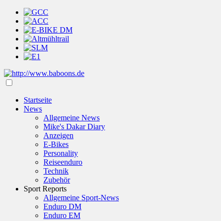
Startseite
News
Allgemeine News
Mike's Dakar Diary
Anzeigen
E-Bikes
Personality
Reiseenduro
Technik
Zubehör
Sport Reports
Allgemeine Sport-News
Enduro DM
Enduro EM